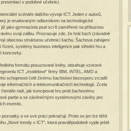
 presentaci v podobné učebnici.
tenciální scénáře dalšího vývoje ICT. Jeden z autorů,
erý je erudovaným odborníkem na technologické
iž jako gymnazista psal sci-fi zaměřené na příbuznou
 závěru svoji zálibu. Prozrazuje zde, že hrál šach (závodně
vojí obecnou strukturou učebnici šachu. Šachová zahájení
lní řízení, systémy business inteligence pak střední hru a
é koncovky.
ředloha formátu posuzované knihy, obsahuje vzorové
m segmentu ICT „modelové“ firmy IBM, INTEL, AMD a
o schopnosti čelit živému šachistovi bezesporu zrcadlí
je informačních a telekomunikačních technologií. Zcela
ce čtenáře radí, jak koncipovat hru proti šachovému
ové partie a se závěrečnými systémovými závěry pro
ch investic.
é poznatky a ve své práci pokračují. Proto se jen lze těšit
nihu „Nové trendy v ICT“, která pravděpodobně vyjde ještě