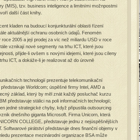
 (MIS), tzv. business inteligence a limitními možnpostmi
voří další část knihy.
nt kladen na budoucí konjunkturální oblasti řízení
tále aktuálnější ochranu osobních údajů. Fenomén
roce 2005 a její prodej za víc než miliardu USD v roce
stále vznikají nové segmenty na trhu ICT, které jsou
jnosti, přijde-li ovšem s novými idejemi, které jsou cíleny
hu ICT, a dokáže-li je realizovat až do úrovně
munikačních technologií prezentuje telekomunikační
představuje Worldcom; úspěšné firmy Intel, AMD a
ecný základ, který by měl znát každý posluchač kurzu
M představuje stálici na poli informačních technologií;
jen jedné strategické chyby, když připustila outsourcing
vznik dnešního giganta Microsoft. Firma Unicorn, která
u UNICORN COLLEGE, představuje jednu z nejúspěšnějších
T. Softwarové pirátství představuje dnes finanční objemy v
ohledu prezentace mezinárodní organizace BSA může