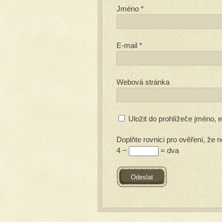
Jméno
*
E-mail
*
Webová stránka
Uložit do prohlížeče jméno,
Doplňte rovnici pro ověření, že n
4 −
= dva