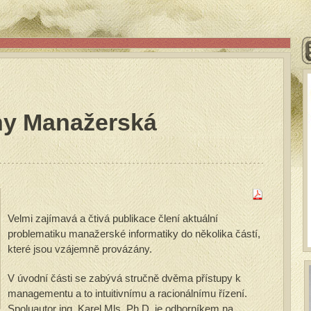
hy Manažerská
Velmi zajímavá a čtivá publikace člení aktuální
problematiku manažerské informatiky do několika částí,
které jsou vzájemně provázány.
V úvodní části se zabývá stručně dvěma přístupy k
managementu a to intuitivnímu a racionálnímu řízení.
Spoluautor ing. Karel Mls, Ph.D. je odborníkem na