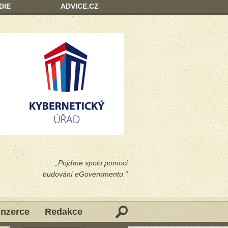
DIE
ADVICE.CZ
„Pojďme spolu pomoci
budování eGovernmentu.”
Inzerce
Redakce