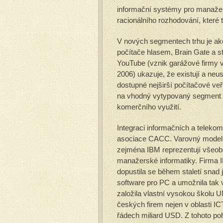
informační systémy pro manažery
racionálního rozhodování, které t
V nových segmentech trhu je akce
počítače hlasem, Brain Gate a s
YouTube (vznik garážové firmy v 
2006) ukazuje, že existují a neu
dostupné nejširší počítačové veře
na vhodný vytypovaný segment tr
komerčního využití.
Integraci informačních a teleko
asociace CACC. Varovný model 
zejména IBM reprezentují všeob
manažerské informatiky. Firma IB
dopustila se během staletí snad 
software pro PC a umožnila tak 
založila vlastní vysokou škol
českých firem nejen v oblasti IC
řádech miliard USD. Z tohoto p