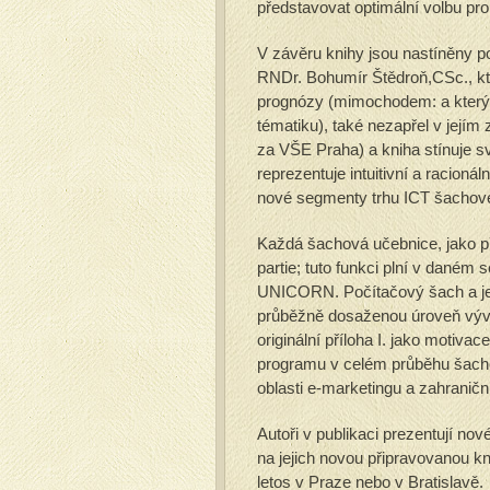
představovat optimální volbu pro
V závěru knihy jsou nastíněny po
RNDr. Bohumír Štědroň,CSc., kt
prognózy (mimochodem: a který j
tématiku), také nezapřel v jejím
za VŠE Praha) a kniha stínuje s
reprezentuje intuitivní a racioná
nové segmenty trhu ICT šachov
Každá šachová učebnice, jako p
partie; tuto funkci plní v dané
UNICORN. Počítačový šach a jeh
průběžně dosaženou úroveň vývo
originální příloha I. jako motiva
programu v celém průběhu šach
oblasti e-marketingu a zahraniční
Autoři v publikaci prezentují nov
na jejich novou připravovanou k
letos v Praze nebo v Bratislavě.