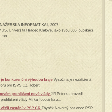
 MANAŽERSKÁ INFORMATIKA I, 2007
S, Univerzita Hradec Králové, jako svou 695. publikaci
tran
a je konkurenční výhodou kraje
Vysočina je nezatížená
voru pro ISVS.CZ Robert...
movém prohlášení nové vlády
Jiří Peterka provedl
rohlášení vlády Mirka Topolánka z...
e větší zastání v PSP ČR
Zbyněk Novotný poslanec PSP