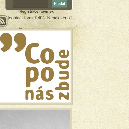
Registrace novinek
[contact-form-7 404 "Nenalezeno"]