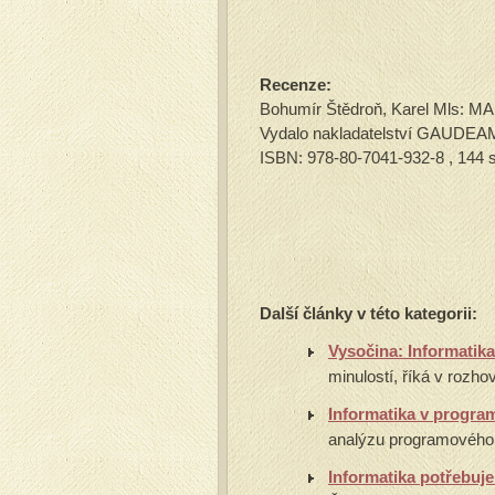
Recenze:
Bohumír Štědroň, Karel Mls:
Vydalo nakladatelství GAUDEAMU
ISBN: 978-80-7041-932-8 , 144 s
Další články v této kategorii:
Vysočina: Informatik
minulostí, říká v rozho
Informatika v progra
analýzu programového p
Informatika potřebuj