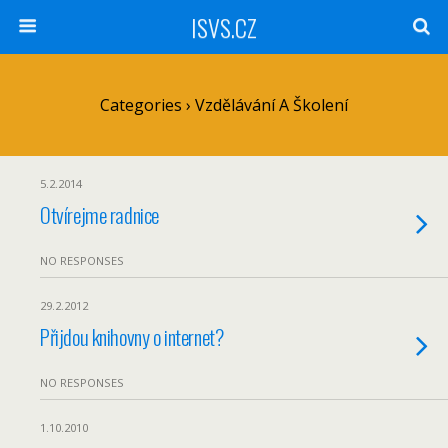
ISVS.CZ
Categories ›
Vzdělávání A Školení
5.2.2014
Otvírejme radnice
NO RESPONSES
29.2.2012
Přijdou knihovny o internet?
NO RESPONSES
1.10.2010