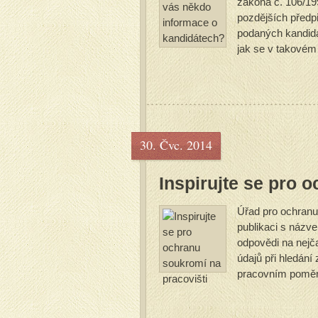
zákona č. 106/19
pozdějších předpi
podaných kandidát
jak se v takovém 
30. Čvc. 2014
Inspirujte se pro 
Úřad pro ochranu
publikaci s názv
odpovědi na nejča
údajů při hledán
pracovním poměru
praxe a...