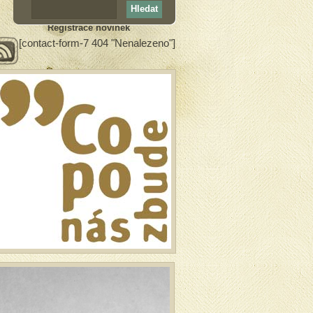
Registrace novinek
[contact-form-7 404 "Nenalezeno"]