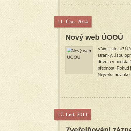
11. Úno. 2014
Nový web ÚOOÚ
Všimli jste si? 
stránky. Jsou op
dříve a v podsta
přednost. Pokud j
Největší novinkou
17. Led. 2014
Zveřejňování zázna