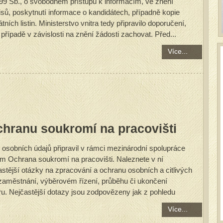
99 Sb., o svobodném přístupu k informacím, ve znění
sů, poskytnutí informace o kandidátech, případně kopie
ních listin. Ministerstvo vnitra tedy připravilo doporučení,
případě v závislosti na znění žádosti zachovat. Před...
Více...
ochranu soukromí na pracovišti
 osobních údajů připravil v rámci mezinárodní spolupráce
em Ochrana soukromí na pracovišti. Naleznete v ní
stější otázky na zpracování a ochranu osobních a citlivých
í zaměstnání, výběrovém řízení, průběhu či ukončení
. Nejčastější dotazy jsou zodpovězeny jak z pohledu
Více...