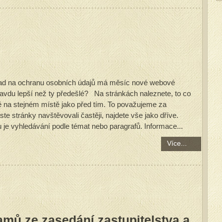
Úřad na ochranu osobních údajů má měsíc nové webové
ravdu lepší než ty předešlé? Na stránkách naleznete, to co
tě na stejném místě jako před tím. To považujeme za
ste stránky navštěvovali častěji, najdete vše jako dříve.
 je vyhledávání podle témat nebo paragrafů. Informace...
Více...
mů ze zasedání zastupitelstva a