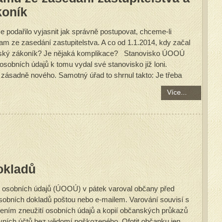
koník
 podařilo vyjasnit jak správně postupovat, chceme-li
am ze zasedání zastupitelstva. A co od 1.1.2014, kdy začal
anský zákoník? Je nějaká komplikace? Stanovisko ÚOOÚ
sobních údajů k tomu vydal své stanovisko již loni.
 zásadně nového. Samotný úřad to shrnul takto: Je třeba
Více...
okladů
 osobních údajů (ÚOOÚ) v pátek varoval občany před
osobních dokladů poštou nebo e-mailem. Varování souvisí s
ním zneužití osobních údajů a kopií občanských průkazů
vních účtů bez vědomí poškozeného. Ofotit občanku jen