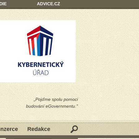
DIE
ADVICE.CZ
„Pojďme spolu pomoci
budování eGovernmentu.”
Inzerce
Redakce