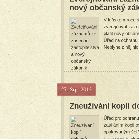
nový občanský zá
V loňském roce se
zveřejňovat zázn
platit nový obč
Úřad na ochranu o
Neplyne z něj nic
vždy...
27. Srp. 2013
Zneužívání kopií d
Úřad pro ochranu
zasíláním kopií 
opakovaným šetře
k založení banko