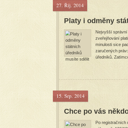
27. Říj. 2014
Platy i odměny stá
Nejvyšší správní
zveřejňování pla
minulosti sice pa
zaručených práv:
úředníků. Zatímc
jak...
15. Srp. 2014
Chce po vás někdo
Po registračních