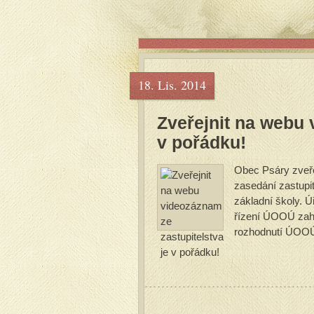
18. Lis. 2014
Zveřejnit na webu 
v pořádku!
Obec Psáry zveř
zasedání zastupit
základní školy. Ú
řízení ÚOOÚ zahá
rozhodnutí ÚOOÚ 