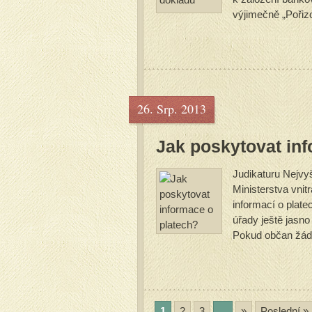
výjimečně „Pořizo
26. Srp. 2013
Jak poskytovat in
Judikaturu Nejvy
Ministerstva vni
informací o plat
úřady ještě jasno
Pokud občan žádá
1
2
3
...
»
Poslední »