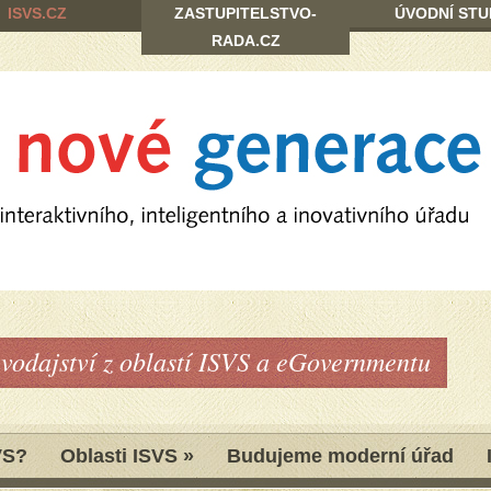
ISVS.CZ
ZASTUPITELSTVO-
ÚVODNÍ STU
RADA.CZ
avodajství z oblastí ISVS a eGovernmentu
VS?
Oblasti ISVS
»
Budujeme moderní úřad