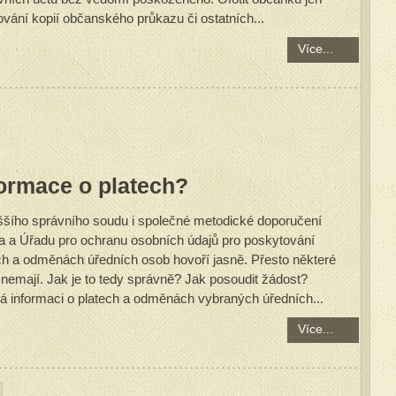
vání kopií občanského průkazu či ostatních...
Více...
formace o platech?
ššího správního soudu i společné metodické doporučení
tra a Úřadu pro ochranu osobních údajů pro poskytování
ech a odměnách úředních osob hovoří jasně. Přesto některé
 nemají. Jak je to tedy správně? Jak posoudit žádost?
 informaci o platech a odměnách vybraných úředních...
Více...