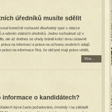
tních úředníků musíte sdělit
 soud konečně rozlouskl dlouholetý spor v otázce
tů a odměn státních úředníků. Jedno rozhodnutí už v
dlo, ale až dodnes se úřady bránili kolizí dvou ústavně
 práva na informaci a práva na ochranu osobních údajů
o právo na informace říká, že občané mají právo vědět,
Více...
 informace o kandidátech?
 úřadech bývá často požadováno, mnohdy i na základě