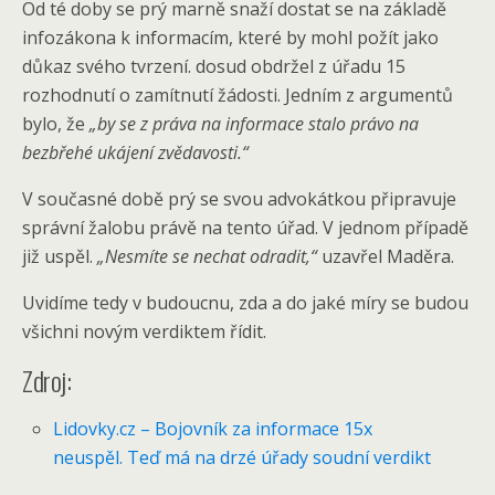
Od té doby se prý marně snaží dostat se na základě
infozákona k informacím, které by mohl požít jako
důkaz svého tvrzení. dosud obdržel z úřadu 15
rozhodnutí o zamítnutí žádosti. Jedním z argumentů
bylo, že
„by se z práva na informace stalo právo na
bezbřehé ukájení zvědavosti.“
V současné době prý se svou advokátkou připravuje
správní žalobu právě na tento úřad. V jednom případě
již uspěl.
„Nesmíte se nechat odradit,“
uzavřel Maděra.
Uvidíme tedy v budoucnu, zda a do jaké míry se budou
všichni novým verdiktem řídit.
Zdroj:
Lidovky.cz – Bojovník za informace 15x
neuspěl. Teď má na drzé úřady soudní verdikt