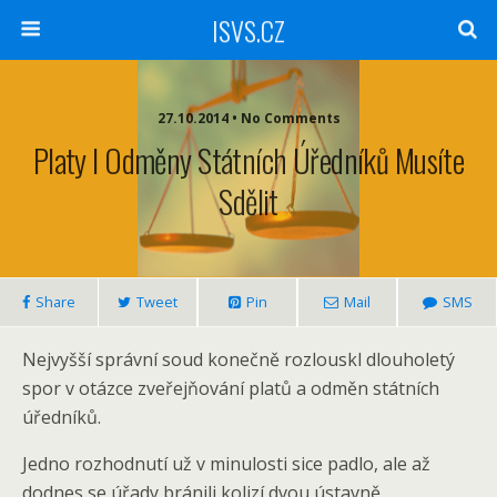
ISVS.CZ
27.10.2014 • No Comments
Platy I Odměny Státních Úředníků Musíte
Sdělit
Share
Tweet
Pin
Mail
SMS
Nejvyšší správní soud konečně rozlouskl dlouholetý
spor v otázce zveřejňování platů a odměn státních
úředníků.
Jedno rozhodnutí už v minulosti sice padlo, ale až
dodnes se úřady bránili kolizí dvou ústavně