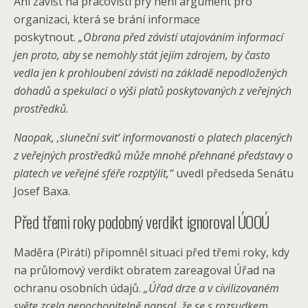
Ani závist na pracovišti prý není argument pro
organizaci, která se brání informace
poskytnout.
„Obrana před závistí utajováním informací
jen proto, aby se nemohly stát jejím zdrojem, by často
vedla jen k prohloubení závisti na základě nepodložených
dohadů a spekulací o výši platů poskytovaných z veřejných
prostředků.
Naopak, ‚sluneční svit‘ informovanosti o platech placených
z veřejných prostředků může mnohé přehnané představy o
platech ve veřejné sféře rozptýlit,“
uvedl předseda Senátu
Josef Baxa.
Před třemi roky podobný verdikt ignoroval ÚOOÚ
Maděra (Piráti) připomněl situaci před třemi roky, kdy
na průlomový verdikt obratem zareagoval Úřad na
ochranu osobních údajů.
„Úřad drze a v civilizovaném
světe zcela nepochopitelně napsal, že se s rozsudkem