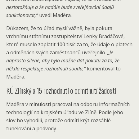
neztotožňuje a že nadále bude zveřejňování údajů
sankcionovat,“
uvedl Maděra.
Důkazem, že to úřad myslí vážně, byla pokuta
vrchnímu státnímu zastupitelství Lenky Bradáčové,
které muselo zaplatit 100 tisíc za to, že údaje o platech
a odměnách svých zaměstnanců uveřejnilo.
„Je
naprosto šílené, aby bylo možné dát pokutu za to, že
někdo respektuje rozhodnutí soudu,“
komentoval to
Maděra.
KÚ Zlínský a 15 rozhodnutí o odmítnutí žádosti
Maděra v minulosti pracoval na odboru informačních
technologií na krajském úřadu ve Zlíně. Podle jeho
slov ho vyhodili, protože odmítl krýt rozsáhlé
tunelování a podvody.