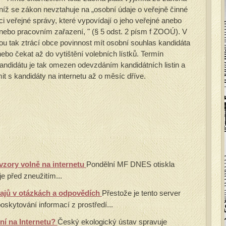
níž se zákon nevztahuje na „osobní údaje o veřejně činné
i veřejné správy, které vypovídají o jeho veřejné anebo
 nebo pracovním zařazení, " (§ 5 odst. 2 písm f ZOOÚ). V
u tak ztrácí obce povinnost mít osobní souhlas kandidáta
ebo čekat až do vytištění volebních lístků. Termín
ndidátu je tak omezen odevzdáním kandidátních listin a
 s kandidáty na internetu až o měsíc dříve.
zory volně na internetu
Pondělní MF DNES otiskla
e před zneužitím...
ajů v otázkách a odpovědích
Přestože je tento server
skytování informací z prostředí...
ní na Internetu?
Český ekologický ústav spravuje