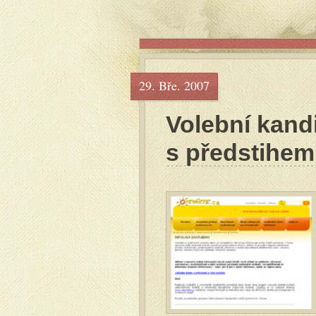
29. Bře. 2007
Volební kand
s předstihem