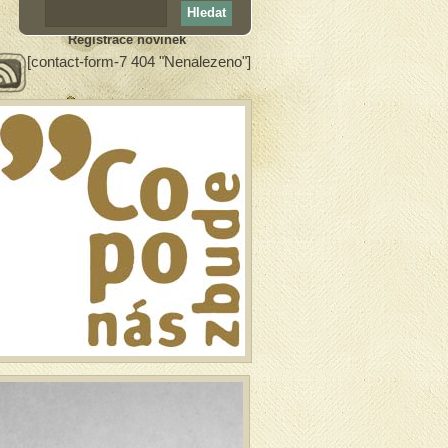
Registrace novinek
[contact-form-7 404 "Nenalezeno"]