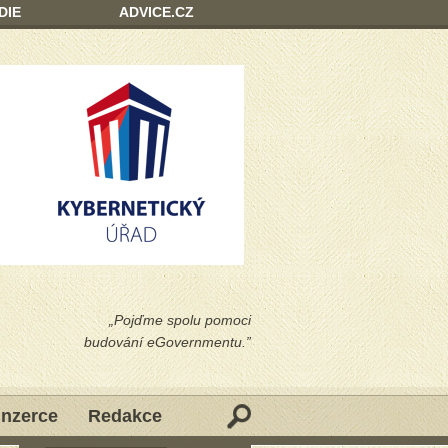
DIE
ADVICE.CZ
„Pojďme spolu pomoci
budování eGovernmentu.”
Inzerce
Redakce