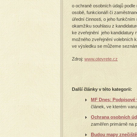
o ochraně osobních údajů podle 
osobě, funkcionáři či zaměstnanc
úřední činnosti, o jeho funkčním
okamžiku souhlasu z kandidaturo
ke zveřejnění jeho kandidatury n
možného zveřejnění volebních ka
ve výsledku se můžeme seznámit
Zdroj:
www.otevrete.cz
Další články v této kategorii:
MF Dnes: Podpisové v
článek, ve kterém varuj
Ochrana osobních úd
zaměřen primárně na po
Budou mapy znečiště