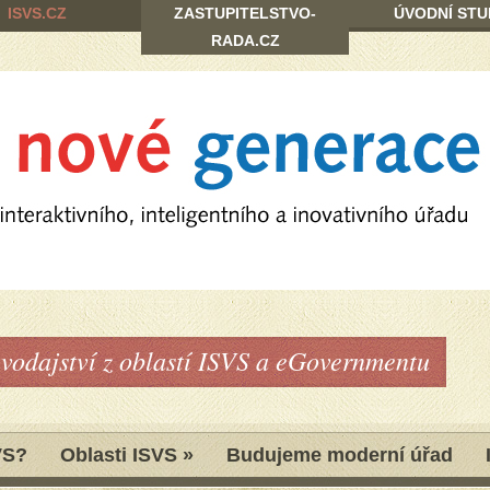
ISVS.CZ
ZASTUPITELSTVO-
ÚVODNÍ STU
RADA.CZ
avodajství z oblastí ISVS a eGovernmentu
VS?
Oblasti ISVS
»
Budujeme moderní úřad