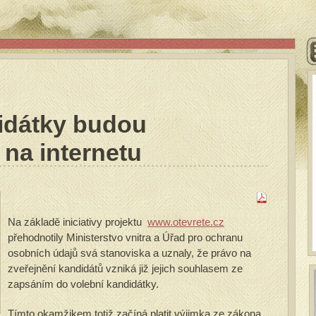
idátky budou
 na internetu
Na základě iniciativy projektu
www.otevrete.cz
přehodnotily Ministerstvo vnitra a Úřad pro ochranu
osobních údajů svá stanoviska a uznaly, že právo na
zveřejnění kandidátů vzniká již jejich souhlasem ze
zapsáním do volební kandidátky.
Tímto okamžikem totiž začíná platit výjimka ze zákona