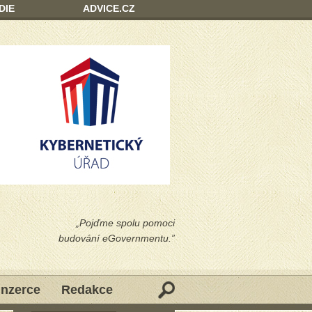
DIE
ADVICE.CZ
„Pojďme spolu pomoci
budování eGovernmentu.”
Inzerce
Redakce