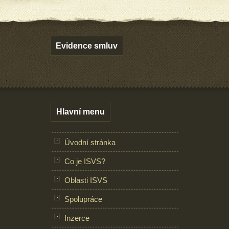
Evidence smluv
Hlavní menu
Úvodní stránka
Co je ISVS?
Oblasti ISVS
Spolupráce
Inzerce