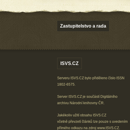
Zastupitelstvo a rada
ISVS.CZ
Serveru ISVS.CZ bylo přiděleno číslo ISSN
1802-6575.
Server ISVS.CZ je součástí
Digitálního
archivu
Národní knihovny ČR
.
Jakékoliv užití obsahu ISVS.CZ
včetně převzetí článků lze
pouze s uvedením
přímého odkazu na zdroj
www.ISVS.CZ
.