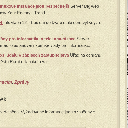
linuxové instalace jsou bezpečnější
Server Digiweb
now Your Enemy - Trend...
y!
InfoMapa 12 – tradiční software stále čerstvý!Když si
ády pro informatiku a telekomunikace
Server
maci o ustanovení komise vlády pro informatiku...
os. údajů v zápisech zastupitelstva
Úřad na ochranu
městu Rumburk pokutu va...
rmacím
,
Zprávy
vek
veřejněna.
Vyžadované informace jsou označeny
*