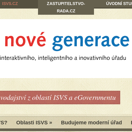
ISVS.CZ
ZASTUPITELSTVO-
ÚVODNÍ STU
RADA.CZ
avodajství z oblastí ISVS a eGovernmentu
VS?
Oblasti ISVS
»
Budujeme moderní úřad