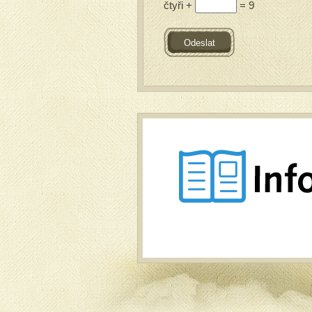
čtyři +
= 9