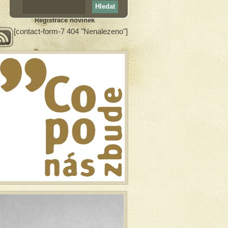
Registrace novinek
[contact-form-7 404 "Nenalezeno"]