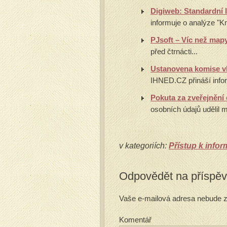
Digiweb: Standardní 
informuje o analýze "K
PJsoft – Víc než map
před čtrnácti...
Ustanovena komise vl
IHNED.CZ přináší infor
Pokuta za zveřejnění 
osobních údajů udělil 
v kategoriích:
Přístup k info
Odpovědět na příspě
Vaše e-mailová adresa nebude z
Komentář