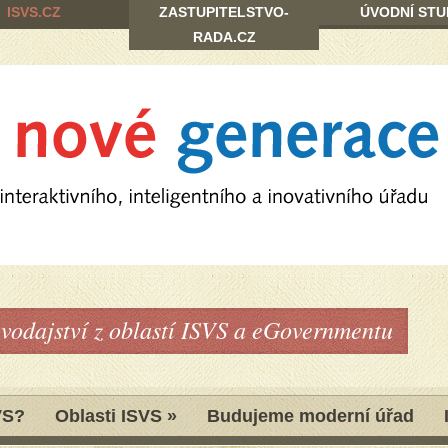
ISVS.CZ
ZASTUPITELSTVO-
ÚVODNÍ STU
RADA.CZ
avodajství z oblastí ISVS a eGovernmentu
VS?
Oblasti ISVS
»
Budujeme moderní úřad