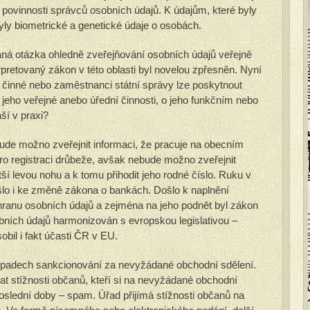
í povinnosti správců osobních údajů. K údajům, které byly
yly biometrické a genetické údaje o osobách.
aná otázka ohledně zveřejňování osobních údajů veřejně
pretovaný zákon v této oblasti byl novelou zpřesněn. Nyní
ě činné nebo zaměstnanci státní správy lze poskytnout
o jeho veřejné anebo úřední činnosti, o jeho funkčním nebo
ší v praxi?
ude možno zveřejnit informaci, že pracuje na obecním
pro registraci drůbeže, avšak nebude možno zveřejnit
ší levou nohu a k tomu přihodit jeho rodné číslo. Ruku v
šlo i ke změně zákona o bankách. Došlo k naplnění
ranu osobních údajů a zejména na jeho podnět byl zákon
bních údajů harmonizován s evropskou legislativou –
bil i fakt účasti ČR v EU.
řípadech sankcionování za nevyžádané obchodní sdělení.
vat stížnosti občanů, kteří si na nevyžádané obchodní
poslední doby – spam. Úřad přijímá stížnosti občanů na