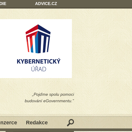
DIE
ADVICE.CZ
„Pojďme spolu pomoci
budování eGovernmentu.”
Inzerce
Redakce