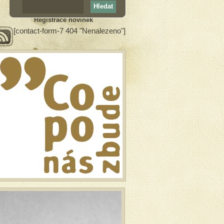
Registrace novinek
[contact-form-7 404 "Nenalezeno"]