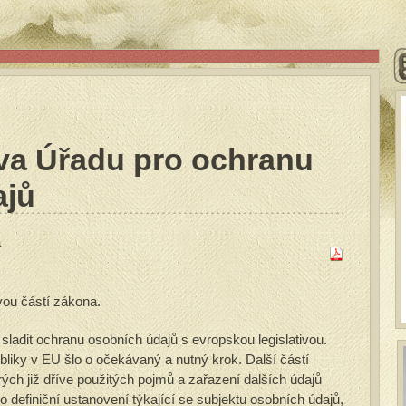
va Úřadu pro ochranu
ajů
a
vou částí zákona.
sladit ochranu osobních údajů s evropskou legislativou.
liky v EU šlo o očekávaný a nutný krok. Další částí
ých již dříve použitých pojmů a zařazení dalších údajů
o definiční ustanovení týkající se subjektu osobních údajů,