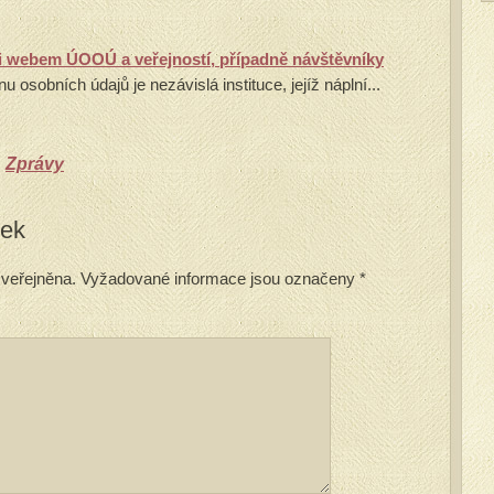
zi webem ÚOOÚ a veřejností, případně návštěvníky
u osobních údajů je nezávislá instituce, jejíž náplní...
,
Zprávy
vek
veřejněna.
Vyžadované informace jsou označeny
*