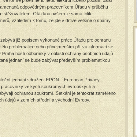
. Ve formě písemného nebo elektronického podání, další
aznamenaná odpovědným pracovníkem Úřadu v průběhu
e stěžovatelem. Otázkou ovšem je sama tolik
merů, vzhledem k tomu, že jde v drtivé většině o spamy
e zabývá již popisem vykonané práce Úřadu pro ochranu
této problematice nebo přinejmenším přílivu informací se
 Praha hostí odborníky v oblasti ochrany osobních údajů
stané jednání se bude zabývat především problematikou
kuteční jednání sdružení EPON – European Privacy
je pracovníky velkých soukromých evropských a
zabývají ochranou soukromí. Setkání je tentokrát zaměřeno
h údajů v zemích střední a východní Evropy.