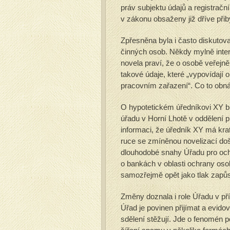
práv subjektu údajů a registračn
v zákonu obsaženy již dříve přib
Zpřesněna byla i často diskutov
činných osob. Někdy mylně inter
novela praví, že o osobě veřejn
takové údaje, které „vypovídají 
pracovním zařazení“. Co to obná
O hypotetickém úředníkovi XY b
úřadu v Horní Lhotě v oddělení 
informaci, že úředník XY má krat
ruce se zmíněnou novelizací do
dlouhodobé snahy Úřadu pro och
o bankách v oblasti ochrany oso
samozřejmě opět jako tlak zapůso
Změny doznala i role Úřadu v p
Úřad je povinen přijímat a evido
sdělení stěžují. Jde o fenomén 