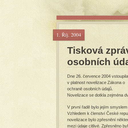
1. Říj. 2004
Tisková zprá
osobních úd
Dne 26. července 2004 vstoupil
v platnost novelizace Zákona o
ochraně osobních údajů.
Novelizace se dotkla zejména d
V první řadě bylo jejím smyslem 
Vzhledem k členství České repub
novelizace bylo zpřesnění někter
mezi údaje citlivé. Zpřesněno byl