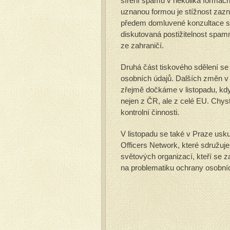
šíření spamu v několika formách
uznanou formou je stížnost z
předem domluvené konzultace s
diskutovaná postižitelnost spam
ze zahraničí.
Druhá část tiskového sdělení s
osobních údajů. Dalších změn v 
zřejmě dočkáme v listopadu, kdy
nejen z ČR, ale z celé EU. Chy
kontrolní činnosti.
V listopadu se také v Praze us
Officers Network, které sdružu
světových organizací, kteří se 
na problematiku ochrany osobníc