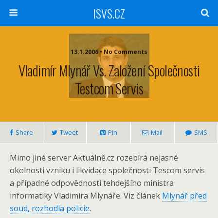
ISVS.CZ
13.1.2006 • No Comments
Vladimír Mlynář Vs. Založení Společnosti
Testcom Servis
Share
Tweet
Pin
Mail
SMS
Mimo jiné server Aktuálně.cz rozebírá nejasné
okolnosti vzniku i likvidace společnosti Tescom servis
a případné odpovědnosti tehdejšího ministra
informatiky Vladimíra Mlynáře. Viz článek
Mlynář před
soud, rozhodla policie
.