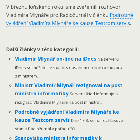
V březnu loňského roku jsme zveřejnili rozhovor
Vladimíra Mlynáře pro Radiožurnál v článku
Podrobné
vyjádření Vladimíra Mlynáře ke kauze Testcom servis
.
Další články v této kategorii:
Vladimír Mlynář on-line na iDnes
Na serveru
iDnes se můžete seznámit s obsahem on-line rozhovoru
s ministrem...
Ministr Vladimír Mlynář rezignoval na post
ministra informatiky
Server iHNed informuje o
rezignaci Vladimíra Mlynáře na post ministra...
Podrobné vyjádření Vladimíra Mlynáře ke
kauze Testcom servis
Dne 17.3. se na rozhlasové
stanici Radiožurnál v pořadu "O...
Stanovisko ministra informatiky k