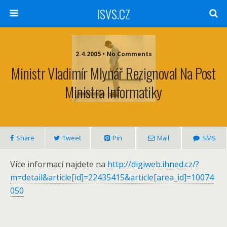
ISVS.CZ
2.4.2005 • No Comments
Ministr Vladimír Mlynář Rezignoval Na Post
Ministra Informatiky
Share
Tweet
Pin
Mail
SMS
Více informací najdete na
http://digiweb.ihned.cz/?
m=detail&article[id]=22435415&article[area_id]=10074
050