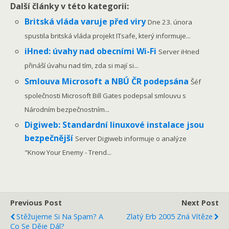
Další články v této kategorii:
Britská vláda varuje před viry
Dne 23. února
spustila britská vláda projekt ITsafe, který informuje...
iHned: úvahy nad obecními Wi-Fi
Server iHned
přináší úvahu nad tím, zda si mají si...
Smlouva Microsoft a NBÚ ČR podepsána
Šéf
společnosti Microsoft Bill Gates podepsal smlouvu s
Národním bezpečnostním...
Digiweb: Standardní linuxové instalace jsou
bezpečnější
Server Digiweb informuje o analýze
"Know Your Enemy - Trend...
Previous Post
Next Post
Stěžujeme Si Na Spam? A
Zlatý Erb 2005 Zná Vítěze
Co Se Děje Dál?