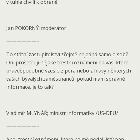
v tuhle chvíli k obraně.
Jan POKORNÝ; moderátor
——————–
To státní zastupitelství zřejmě nejedná samo o sobě.
Oni prošetřují nějaké trestní oznámení na vás, které
pravděpodobně vzešlo z pera nebo z hlavy některých
vašich bývalých zaměstnanců, pokud mám správné
informace, je to tak?
Vladimír MLYNÁŘ; ministr informatiky /US-DEU/
——————–
Ano, trestní oznámení, které na mě podal jistý pan