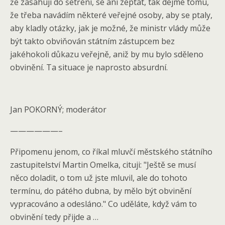
že zasahuji do šetření, se ani zeptat, tak dejme tomu,
že třeba navádím některé veřejné osoby, aby se ptaly,
aby kladly otázky, jak je možné, že ministr vlády může
být takto obviňován státním zástupcem bez
jakéhokoli důkazu veřejně, aniž by mu bylo sděleno
obvinění. Ta situace je naprosto absurdní.
Jan POKORNÝ; moderátor
——————–
Připomenu jenom, co říkal mluvčí městského státního
zastupitelství Martin Omelka, cituji: "Ještě se musí
něco doladit, o tom už jste mluvil, ale do tohoto
termínu, do pátého dubna, by mělo být obvinění
vypracováno a odesláno." Co uděláte, když vám to
obvinění tedy přijde a …