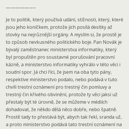
——————–
Je to politik, který používá udání, stížnosti, který, které
jsou jeho koníčkem, protože jich posílá desítky až
stovky na nejrůznější orgány. A myslím si, že prostě je
to způsob nevkusného politického boje. Pan Novák je
bývalý zaměstnanec ministerstva informatiky, který
byl propuštěn pro soustavné porušování pracovní
kázně, a ministerstvo informatiky vyhrálo v této věci i
soudní spor. Já chci říci, že jsem na oba tyto pány,
respektive ministerstvo podalo, nebo podává v tuto
chvíli trestní oznámení pro trestný čin pomluvy a
trestný čin křivého obvinění, protože ty věci jaksi už
přestaly být té úrovně, že se můžeme v médiích
dohadovat, že někdo dělá něco dobře, nebo špatně.
Prostě tady to přestává být, abych tak řekl, sranda už,
a proto ministerstvo podává tato trestní oznámení na