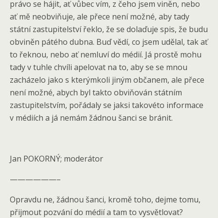
právo se hájit, ať vůbec vím, z čeho jsem viněn, nebo
ať mě neobviňuje, ale přece není možné, aby tady
státní zastupitelství řeklo, že se dolaďuje spis, že budu
obviněn pátého dubna. Buď vědí, co jsem udělal, tak ať
to řeknou, nebo ať nemluví do médií. Já prostě mohu
tady v tuhle chvíli apelovat na to, aby se se mnou
zacházelo jako s kterýmkoli jiným občanem, ale přece
není možné, abych byl takto obviňován státním
zastupitelstvím, pořádaly se jaksi takovéto informace
v médiích a já nemám žádnou šanci se bránit.
Jan POKORNÝ; moderátor
——————–
Opravdu ne, žádnou šanci, kromě toho, dejme tomu,
přijmout pozvání do médií a tam to vysvětlovat?