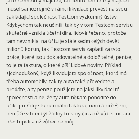
jako nehmotný majetek, tak tento nehmotný majetek
musel samozřejmě v rámci likvidace převést na svou
zakládající společnost Testcom výzkumný ústav.
Kdybychom tak neučinili, tak by v tom Testcom servisu
skutečně vznikla účetní díra, lidově řečeno, protože
tam nevznikla, na účtu je stále sedm celých devět
milionů korun, tak Testcom servis zaplatil za tyto
práce, které jsou dokladovatelné a doložitelné, peníze,
to je ta faktura, o které píší Lidové noviny. Příklad
zjednodušený, když likvidujete společnost, která má
třeba automobily, tak ty auta také převedete a
prodáte, a ty peníze použijete na jaksi likvidaci té
společnosti a ne, že ty auta někam pohodíte do
příkopu. Čili je to normální faktura, normální řešení,
nemůže v tom být žádný trestný čin a už vůbec ne ani
přestupek a už vůbec ne můj.