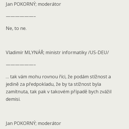
Jan POKORNÝ; moderátor
——————–
Ne, to ne.
Vladimír MLYNÁŘ; ministr informatiky /US-DEU/
——————–
… tak vám mohu rovnou říci, že podám stížnost a
jedině za předpokladu, že by ta stížnost byla
zamítnuta, tak pak v takovém případě bych zvážil
demisi.
Jan POKORNÝ; moderátor