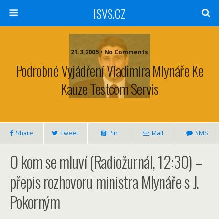
ISVS.CZ
21.3.2005 • No Comments
Podrobné Vyjádření Vladimíra Mlynáře Ke
Kauze Testcom Servis
Share
Tweet
Pin
Mail
SMS
O kom se mluví (Radiožurnál, 12:30) –
přepis rozhovoru ministra Mlynáře s J.
Pokorným