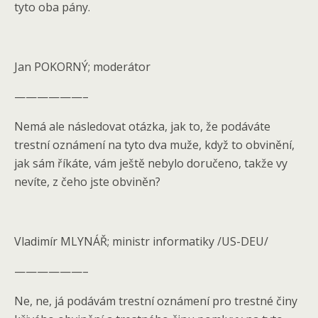
tyto oba pány.
Jan POKORNÝ; moderátor
——————–
Nemá ale následovat otázka, jak to, že podáváte
trestní oznámení na tyto dva muže, když to obvinění,
jak sám říkáte, vám ještě nebylo doručeno, takže vy
nevíte, z čeho jste obviněn?
Vladimír MLYNÁŘ; ministr informatiky /US-DEU/
——————–
Ne, ne, já podávám trestní oznámení pro trestné činy