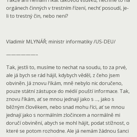
Takže ani nemám říkat takovou vsuvku, nechme to na
orgánech činných v trestním řízení, nechť posoudí, je-
li to trestný čin, nebo není?
Vladimír MLYNÁŘ; ministr informatiky /US-DEU/
——————–
Tak, jestli to, musíme to nechat na soudu, to za prvé,
ale já bych se rád hájil, kdybych věděl, z čeho jsem
obviněn. Já znovu říkám, mně nebylo nic doručeno,
pouze státní zástupce do médií pouští informace. Tak,
znovu říkám, ať se mnou jednají jako s …, jako s
běžným člověkem, nebo snad mohu říci, ať se mnou
jednají jako s normálním zločincem a normálně mi
doručí obvinění, abych se mohl hájit, podat stížnost, o
které se potom rozhodne. Ale já nemám žádnou šanci