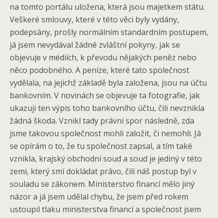
na tomto portálu uložena, která jsou majetkem státu.
Veškeré smlouvy, které v této věci byly vydány,
podepsány, prošly normálním standardním postupem,
já jsem nevydával žádné zvláštní pokyny, jak se
objevuje v médiích, k převodu nějakých peněz nebo
něco podobného. A peníze, které tato společnost
vydělala, na jejichž základě byla založena, jsou na účtu
bankovním. V novinách se objevuje ta fotografie, jak
ukazuji ten výpis toho bankovního účtu, čili nevznikla
žádná škoda. Vznikl tady právní spor následně, zda
jsme takovou společnost mohli založit, či nemohli. Já
se opírám o to, že tu společnost zapsal, a tím také
vznikla, krajský obchodní soud a soud je jediný v této
zemi, který smí dokládat právo, čili náš postup byl v
souladu se zákonem. Ministerstvo financí mělo jiný
názor a já jsem udělal chybu, že jsem před rokem
ustoupil tlaku ministerstva financí a společnost jsem