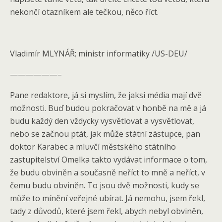
nekončí otazníkem ale tečkou, něco říct.
Vladimír MLYNÁŘ; ministr informatiky /US-DEU/
——————–
Pane redaktore, já si myslím, že jaksi média mají dvě
možnosti. Buď budou pokračovat v honbě na mě a já
budu každý den vždycky vysvětlovat a vysvětlovat,
nebo se začnou ptát, jak může státní zástupce, pan
doktor Karabec a mluvčí městského státního
zastupitelství Omelka takto vydávat informace o tom,
že budu obviněn a současně neříct to mně a neříct, v
čemu budu obviněn. To jsou dvě možnosti, kudy se
může to mínění veřejné ubírat. Já nemohu, jsem řekl,
tady z důvodů, které jsem řekl, abych nebyl obviněn,