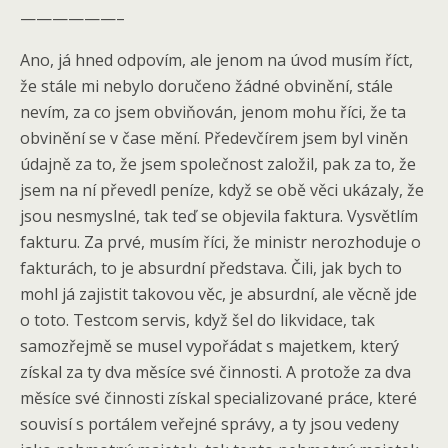
——————–
Ano, já hned odpovím, ale jenom na úvod musím říct,
že stále mi nebylo doručeno žádné obvinění, stále
nevím, za co jsem obviňován, jenom mohu říci, že ta
obvinění se v čase mění. Předevčírem jsem byl viněn
údajně za to, že jsem společnost založil, pak za to, že
jsem na ní převedl peníze, když se obě věci ukázaly, že
jsou nesmyslné, tak teď se objevila faktura. Vysvětlím
fakturu. Za prvé, musím říci, že ministr nerozhoduje o
fakturách, to je absurdní představa. Čili, jak bych to
mohl já zajistit takovou věc, je absurdní, ale věcně jde
o toto. Testcom servis, když šel do likvidace, tak
samozřejmě se musel vypořádat s majetkem, který
získal za ty dva měsíce své činnosti. A protože za dva
měsíce své činnosti získal specializované práce, které
souvisí s portálem veřejné správy, a ty jsou vedeny