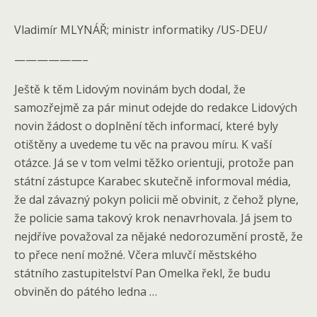
Vladimír MLYNÁŘ; ministr informatiky /US-DEU/
——————–
Ještě k těm Lidovým novinám bych dodal, že
samozřejmě za pár minut odejde do redakce Lidových
novin žádost o doplnění těch informací, které byly
otištěny a uvedeme tu věc na pravou míru. K vaší
otázce. Já se v tom velmi těžko orientuji, protože pan
státní zástupce Karabec skutečně informoval média,
že dal závazný pokyn policii mě obvinit, z čehož plyne,
že policie sama takový krok nenavrhovala. Já jsem to
nejdříve považoval za nějaké nedorozumění prostě, že
to přece není možné. Včera mluvčí městského
státního zastupitelství Pan Omelka řekl, že budu
obviněn do pátého ledna …