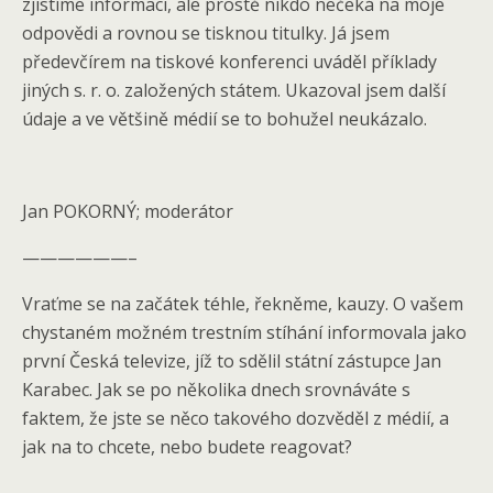
zjistíme informaci, ale prostě nikdo nečeká na moje
odpovědi a rovnou se tisknou titulky. Já jsem
předevčírem na tiskové konferenci uváděl příklady
jiných s. r. o. založených státem. Ukazoval jsem další
údaje a ve většině médií se to bohužel neukázalo.
Jan POKORNÝ; moderátor
——————–
Vraťme se na začátek téhle, řekněme, kauzy. O vašem
chystaném možném trestním stíhání informovala jako
první Česká televize, jíž to sdělil státní zástupce Jan
Karabec. Jak se po několika dnech srovnáváte s
faktem, že jste se něco takového dozvěděl z médií, a
jak na to chcete, nebo budete reagovat?