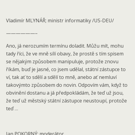
Vladimír MLYNÁŘ; ministr informatiky /US-DEU/
——————–
Ano, já nerozumím termínu doladit. Můžu mít, mohu
tady říci, že ve mně sílí obavy, že prostě s tím spisem
se nějakým způsobem manipuluje, protože znovu
říkám, buď je jasné, co jsem udělal, státní zástupce to
ví, tak ať to sdělí a sdělí to mně, anebo ať nemluví
takovýmto způsobem do novin. Odpovím vám, když to
obvinění dostanu a já předpokládám, že teď už jsou,
že teď už městský státní zástupce neustoupí, protože
teď …
Jan POKORNÝ; moderátor