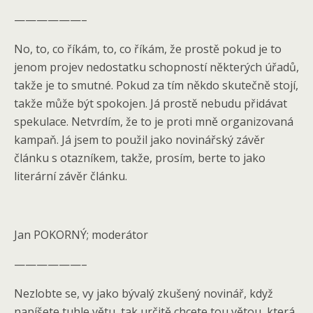
——————–
No, to, co říkám, to, co říkám, že prostě pokud je to
jenom projev nedostatku schopností některých úřadů,
takže je to smutné. Pokud za tím někdo skutečně stojí,
takže může být spokojen. Já prostě nebudu přidávat
spekulace. Netvrdím, že to je proti mně organizovaná
kampaň. Já jsem to použil jako novinářský závěr
článku s otazníkem, takže, prosím, berte to jako
literární závěr článku.
Jan POKORNÝ; moderátor
——————–
Nezlobte se, vy jako bývalý zkušený novinář, když
napíšete tuhle větu, tak určitě chcete tou větou, která