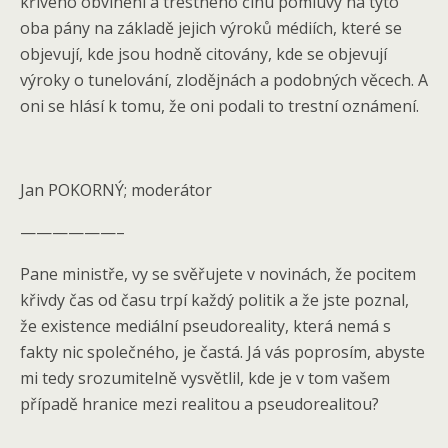
křivého obvinění a trestného činu pomluvy na tyto
oba pány na základě jejich výroků médiích, které se
objevují, kde jsou hodně citovány, kde se objevují
výroky o tunelování, zlodějnách a podobných věcech. A
oni se hlásí k tomu, že oni podali to trestní oznámení.
Jan POKORNÝ; moderátor
——————–
Pane ministře, vy se svěřujete v novinách, že pocitem
křivdy čas od času trpí každý politik a že jste poznal,
že existence mediální pseudoreality, která nemá s
fakty nic společného, je častá. Já vás poprosím, abyste
mi tedy srozumitelně vysvětlil, kde je v tom vašem
případě hranice mezi realitou a pseudorealitou?