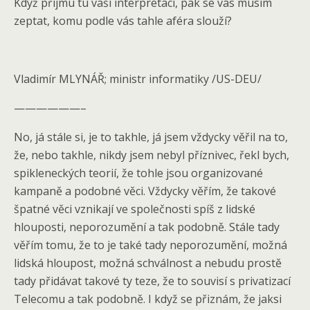
Když přijmu tu vaši interpretaci, pak se vás musím
zeptat, komu podle vás tahle aféra slouží?
Vladimír MLYNÁŘ; ministr informatiky /US-DEU/
——————–
No, já stále si, je to takhle, já jsem vždycky věřil na to,
že, nebo takhle, nikdy jsem nebyl příznivec, řekl bych,
spikleneckých teorií, že tohle jsou organizované
kampaně a podobné věci. Vždycky věřím, že takové
špatné věci vznikají ve společnosti spíš z lidské
hlouposti, neporozumění a tak podobně. Stále tady
věřím tomu, že to je také tady neporozumění, možná
lidská hloupost, možná schválnost a nebudu prostě
tady přidávat takové ty teze, že to souvisí s privatizací
Telecomu a tak podobně. I když se přiznám, že jaksi