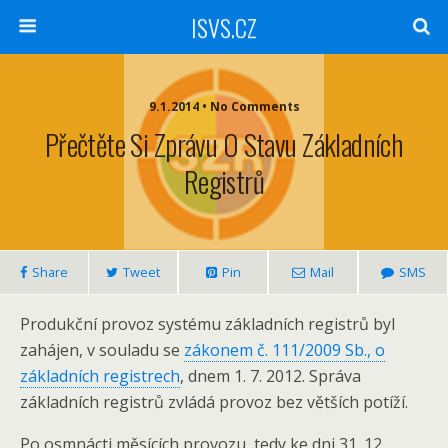
ISVS.CZ
9.1.2014 • No Comments
Přečtěte Si Zprávu O Stavu Základních
Registrů
Share
Tweet
Pin
Mail
SMS
Produkční provoz systému základních registrů byl
zahájen, v souladu se
zákonem č. 111/2009 Sb., o
základních registrech
, dnem 1. 7. 2012. Správa
základních registrů zvládá provoz bez větších potíží.
Po osmnácti měsících provozu, tedy ke dni 31. 12.