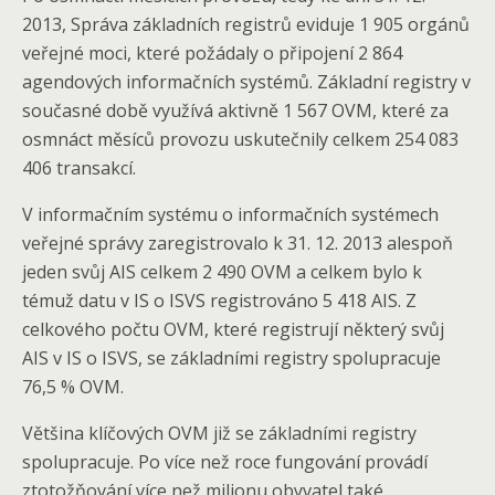
2013, Správa základních registrů eviduje 1 905 orgánů
veřejné moci, které požádaly o připojení 2 864
agendových informačních systémů. Základní registry v
současné době využívá aktivně 1 567 OVM, které za
osmnáct měsíců provozu uskutečnily celkem 254 083
406 transakcí.
V informačním systému o informačních systémech
veřejné správy zaregistrovalo k 31. 12. 2013 alespoň
jeden svůj AIS celkem 2 490 OVM a celkem bylo k
témuž datu v IS o ISVS registrováno 5 418 AIS. Z
celkového počtu OVM, které registrují některý svůj
AIS v IS o ISVS, se základními registry spolupracuje
76,5 % OVM.
Většina klíčových OVM již se základními registry
spolupracuje. Po více než roce fungování provádí
ztotožňování více než milionu obyvatel také