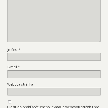
Jméno
*
E-mail
*
Webová stránka
Uložit do prohlížeče jméno, e-mail a webovou stránku pro