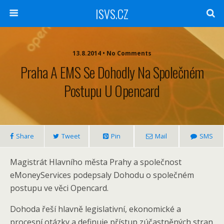
ISVS.CZ
13.8.2014 • No Comments
Praha A EMS Se Dohodly Na Společném
Postupu U Opencard
Share
Tweet
Pin
Mail
SMS
Magistrát Hlavního města Prahy a společnost
eMoneyServices podepsaly Dohodu o společném
postupu ve věci Opencard.
Dohoda řeší hlavně legislativní, ekonomické a
procesní otázky a definuje přístup zúčastněných stran