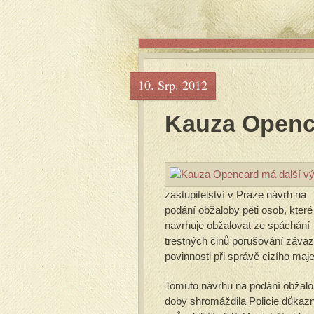
10. Srp. 2012
Kauza Openca
zastupitelství v Praze návrh na
podání obžaloby pěti osob, které
navrhuje obžalovat ze spáchání
trestných činů porušování záva
povinnosti při správě cizího maje
Tomuto návrhu na podání obžalob
doby shromáždila Policie důkazní