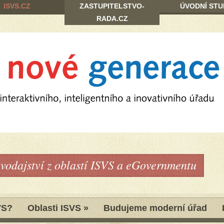
ISVS.CZ
ZASTUPITELSTVO-
ÚVODNÍ STU
RADA.CZ
avodajství z oblastí ISVS a eGovernmentu
VS?
Oblasti ISVS
»
Budujeme moderní úřad