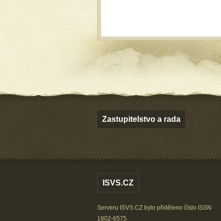
Zastupitelstvo a rada
ISVS.CZ
Serveru ISVS.CZ bylo přiděleno číslo ISSN
1802-6575.