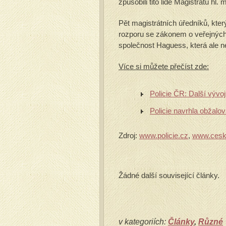
způsobili tito lidé Magistrátu hl
Pět magistrátních úředníků, který
rozporu se zákonem o veřejných 
společnost Haguess, která ale 
Více si můžete přečíst zde:
Policie ČR: Další výv
Policie navrhla obžalov
Zdroj:
www.policie.cz
,
www.cesk
Žádné další související články.
v kategoriích:
Články
,
Různé