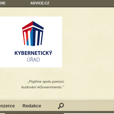
DIE
ADVICE.CZ
„Pojďme spolu pomoci
budování eGovernmentu.”
Inzerce
Redakce