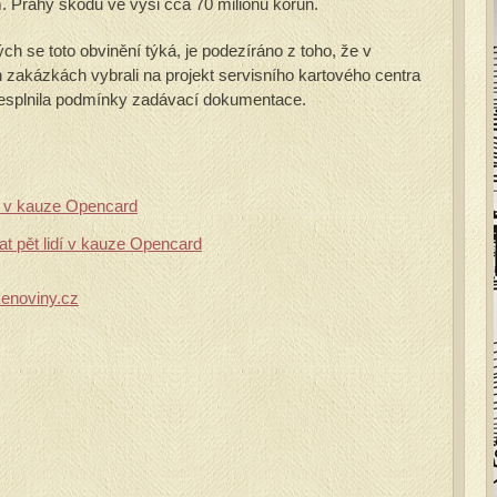
. m. Prahy škodu ve výši cca 70 milionů korun.
ch se toto obvinění týká, je podezíráno z toho, že v
zakázkách vybrali na projekt servisního kartového centra
nesplnila podmínky zadávací dokumentace.
oj v kauze Opencard
at pět lidí v kauze Opencard
enoviny.cz