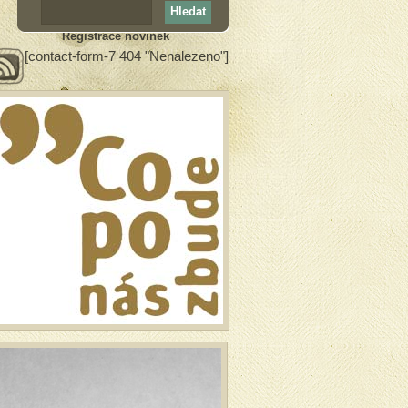
Registrace novinek
[contact-form-7 404 "Nenalezeno"]