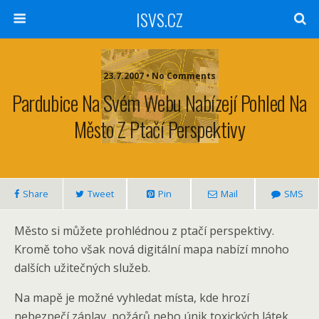
ISVS.CZ
23.7.2007 • No Comments
Pardubice Na Svém Webu Nabízejí Pohled Na
Město Z Ptačí Perspektivy
Share
Tweet
Pin
Mail
SMS
Město si můžete prohlédnou z ptačí perspektivy.
Kromě toho však nová digitální mapa nabízí mnoho
dalších užitečných služeb.
Na mapě je možné vyhledat místa, kde hrozí
nebezpečí záplav, požárů nebo únik toxických látek.