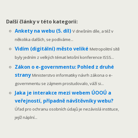
Další články v této kategorii:
Ankety na webu (5. díl)
V dnešním díle, a též v
několika dalších, se podíváme...
Vidím (digitální) město veliké
Metropolitní sítě
byly jedním z velkých témat letošní konference ISSS...
Zákon o e-governmentu: Pohled z druhé
strany
Ministerstvo informatiky návrh zákona o e-
governmentu se zájmem prostudovalo, váží si...
Jaka je interakce mezi webem ÚOOÚ a
veřejností, případně návštěvníky webu?
Úřad pro ochranu osobních údajů je nezávislá instituce,
jejíž náplní...