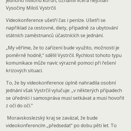
jednoho milionu korun, oznámil včera hejtman
Vysočiny Miloš Vystrčil.
Videokonference ušetří čas i peníze. Ušetří se
například za cestovné, diety, případně za ubytování
státních zaměstnanců účastnících se jednání.
„My věříme, že to zařízení bude využito, možností je
poměrně hodně,“ sdělil Vystrčil. Rychlost tohoto typu
komunikace může navíc výrazně pomoci při řešení
krizových situací.
To, že by videokonference úplně nahradila osobní
jednání však Vystrčil vylučuje: „v některých případech
se úředníci i samospráva musí setkávat a musí hovořit
z očí do očí."
Moravskoslezský kraj se zavázal, že bude
videokonferencím „předsedat“ po dobu pěti let. To