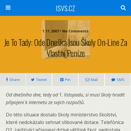
ISVS.CZ
1.11.2007 • No Comments
Je To Tady: Ode Dneška Jsou Školy On-Line Za
Vlastní Peníze
Share
Tweet
Pin
Mail
SMS
Od dnešního dne, tedy od 1. listopadu, si musí školy hradit
připojení k internetu ze svých rozpočtů.
Do této situace dostalo školy ministerstvo školství,
které nedokázalo sehnat slibované dotace. Telefónica
O2, zajišťující připojení drtivé většině škol, nedostala