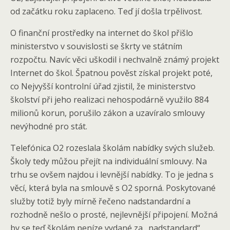
od začátku roku zaplaceno. Teď jí došla trpělivost.
O finanční prostředky na internet do škol přišlo
ministerstvo v souvislosti se škrty ve státním
rozpočtu. Navíc věci uškodil i nechvalně známý projekt
Internet do škol. Špatnou pověst získal projekt poté,
co Nejvyšší kontrolní úřad zjistil, že ministerstvo
školství při jeho realizaci nehospodárně využilo 884
milionů korun, porušilo zákon a uzavíralo smlouvy
nevýhodné pro stát.
Telefónica O2 rozeslala školám nabídky svých služeb.
Školy tedy můžou přejít na individuální smlouvy. Na
trhu se ovšem najdou i levnější nabídky. To je jedna s
věcí, která byla na smlouvě s O2 sporná. Poskytované
služby totiž byly mírně řečeno nadstandardní a
rozhodně nešlo o prosté, nejlevnější připojení. Možná
by se teď školám peníze vydané za „nadstandard“