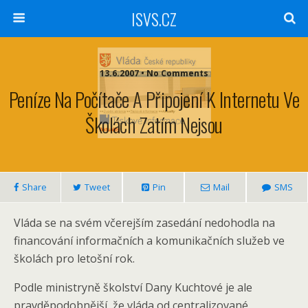
ISVS.CZ
13.6.2007 • No Comments
Peníze Na Počítače A Připojení K Internetu Ve
Školách Zatím Nejsou
Share
Tweet
Pin
Mail
SMS
Vláda se na svém včerejším zasedání nedohodla na
financování informačních a komunikačních služeb ve
školách pro letošní rok.
Podle ministryně školství Dany Kuchtové je ale
pravděpodobnější, že vláda od centralizované