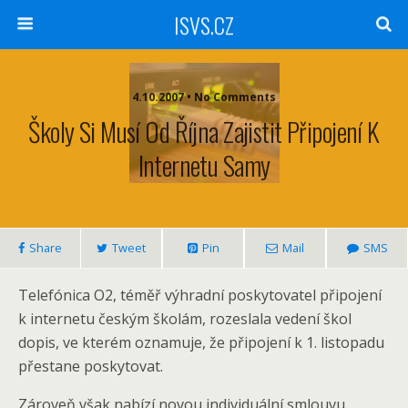
ISVS.CZ
4.10.2007 • No Comments
Školy Si Musí Od Října Zajistit Připojení K
Internetu Samy
Share
Tweet
Pin
Mail
SMS
Telefónica O2, téměř výhradní poskytovatel připojení
k internetu českým školám, rozeslala vedení škol
dopis, ve kterém oznamuje, že připojení k 1. listopadu
přestane poskytovat.
Zároveň však nabízí novou individuální smlouvu.