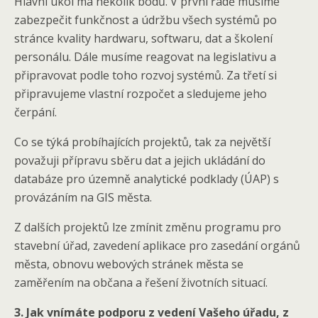
Hlavní úkol má několik bodů. V první řadě musíme
zabezpečit funkčnost a údržbu všech systémů po
stránce kvality hardwaru, softwaru, dat a školení
personálu. Dále musíme reagovat na legislativu a
připravovat podle toho rozvoj systémů. Za třetí si
připravujeme vlastní rozpočet a sledujeme jeho
čerpání.
Co se týká probíhajících projektů, tak za největší
považuji přípravu sběru dat a jejich ukládání do
databáze pro územně analytické podklady (ÚAP) s
provázáním na GIS města.
Z dalších projektů lze zmínit změnu programu pro
stavební úřad, zavedení aplikace pro zasedání orgánů
města, obnovu webových stránek města se
zaměřením na občana a řešení životních situací.
3. Jak vnímáte podporu z vedení Vašeho úřadu, z