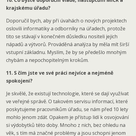
10. Co byste doporučili vládě, nástupcům MIČR a
krajskému úřadu?
Doporučil bych, aby při úvahách o nových projektech
oslovili informatiky a odborníky na úřadech, protože
tito se stávají v konečném důsledku nositeli jejich
nápadů a výtvorů. Prováděná analýza by měla mít širší
vstupní základnu. Myslím, že by se předešlo mnohým
chybám a nepochopitelným krokům.
11. S čím jste ve své práci nejvíce a nejméně
spokojeni?
Je skvělé, že existují technologie, které se dají využívat
ve veřejné správě. O takovém servisu informací, které
poskytujeme pracovníkům úřadu, se nám před 10 lety
mohlo jenom zdát. Opakem je přístup lidí k osvojování
si výdobytků této doby. Mnoho z nich, bez ohledu na
věk, s tím má značné problémy a jsou schopni jenom