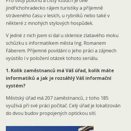
Pro svoji polohu a čistý vzduch je celé
jindřichohradecko rájem turistiky a příjemně
stráveného času v lesích, u rybníků nebo také v
některé z mnohých stylových hospůdek.
V jedné z nich jsem si dal u sklenice zlatavého moku
schůzku s informatikem města Ing. Romanem
Fáberem. Příjemné povídání o jeho práci a zájmech
vyústilo i v položení otázek tohoto seriálu.
1. Kolik zaměstnanců má Váš úřad, kolik máte
informatiků a jak je rozsáhlý Váš informační
systém?
Městský úřad má 207 zaměstnanců, z toho 185
využívá při své práci počítač. Celý úřad je lokalizován
do dvou budov propojených optickou sítí.