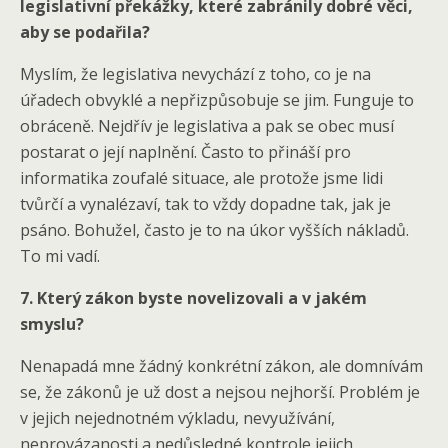
legislativní překážky, které zabránily dobré věci,
aby se podařila?
Myslím, že legislativa nevychází z toho, co je na
úřadech obvyklé a nepřizpůsobuje se jim. Funguje to
obráceně. Nejdřív je legislativa a pak se obec musí
postarat o její naplnění. Často to přináší pro
informatika zoufalé situace, ale protože jsme lidi
tvůrčí a vynalézaví, tak to vždy dopadne tak, jak je
psáno. Bohužel, často je to na úkor vyšších nákladů.
To mi vadí.
7. Který zákon byste novelizovali a v jakém
smyslu?
Nenapadá mne žádný konkrétní zákon, ale domnívám
se, že zákonů je už dost a nejsou nejhorší. Problém je
v jejich nejednotném výkladu, nevyužívání,
neprovázanosti a nedůsledné kontrole jejich