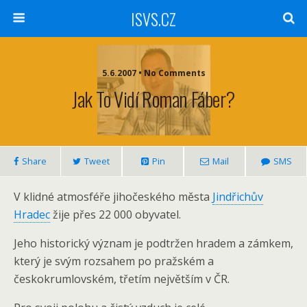
ISVS.CZ
5.6.2007 • No Comments
Jak To Vidí Roman Fáber?
Share
Tweet
Pin
Mail
SMS
V klidné atmosféře jihočeského města
Jindřichův
Hradec
žije přes 22 000 obyvatel.
Jeho historický význam je podtržen hradem a zámkem,
který je svým rozsahem po pražském a
českokrumlovském, třetím největším v ČR.