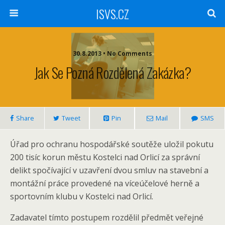
ISVS.CZ
30.8.2013 • No Comments
Jak Se Pozná Rozdělená Zakázka?
Share
Tweet
Pin
Mail
SMS
Úřad pro ochranu hospodářské soutěže uložil pokutu
200 tisíc korun městu Kostelci nad Orlicí za správní
delikt spočívající v uzavření dvou smluv na stavební a
montážní práce provedené na víceúčelové herně a
sportovním klubu v Kostelci nad Orlicí.
Zadavatel tímto postupem rozdělil předmět veřejné