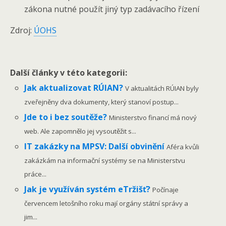
zákona nutné použít jiný typ zadávacího řízení
Zdroj:
ÚOHS
Další články v této kategorii:
Jak aktualizovat RÚIAN?
V aktualitách RÚIAN byly
zveřejněny dva dokumenty, který stanoví postup...
Jde to i bez soutěže?
Ministerstvo financí má nový
web. Ale zapomnělo jej vysoutěžit s...
IT zakázky na MPSV: Další obvinění
Aféra kvůli
zakázkám na informační systémy se na Ministerstvu
práce...
Jak je využíván systém eTržišť?
Počínaje
červencem letošního roku mají orgány státní správy a
jim...