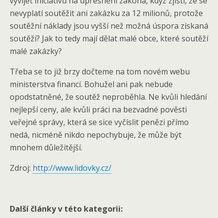
vyvíjet iniciativu na upřesnění zákona, když zjistí, že se
nevyplatí soutěžit ani zakázku za 12 milionů, protože
soutěžní náklady jsou vyšší než možná úspora získaná
soutěží? Jak to tedy mají dělat malé obce, které soutěží
malé zakázky?
Třeba se to již brzy dočteme na tom novém webu
ministerstva financí. Bohužel ani pak nebude
opodstatněné, že soutěž neproběhla. Ne kvůli hledání
nejlepší ceny, ale kvůli práci na bezvadné pověsti
veřejné správy, která se sice vyčíslit penězi přímo
nedá, nicméně nikdo nepochybuje, že může být
mnohem důležitější.
Zdroj:
http://www.lidovky.cz/
Další články v této kategorii: