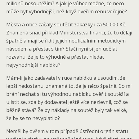
milionů nesoutěžím? A jak je vůbec možné, že něco
může být výhodnější, než když ověřím cenu veřejně?
Města a obce začaly soutěžit zakázky i za 50 000 Kč.
Znamená snad příklad Ministerstva financí, že to dělají
špatně a mají se řídit jejich neoficiálním metodickým
návodem a přestat s tím? Stačí nyní si jen udělat
rozvahu, že je to výhodné a přestat hledat
nejvýhodnější nabídku?
Mám-li jako zadavatel v ruce nabídku a usoudím, že
lepší nedostanu, znamená to, že je něco špatně. Co mi
brání nechat si tu výhodnou nabídku ověřit soutěží a
ujistit se, zda by dodavatel ještě více nezlevnil, což se
běžně stává? Že by náklady na soutěž byly tak velké,
že by se to nevyplatilo?
Neměl by ovšem v tom případě ústřední orgán státu