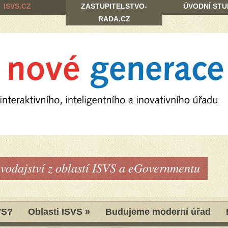
ISVS.CZ
ZASTUPITELSTVO-
ÚVODNÍ STU
RADA.CZ
avodajství z oblastí ISVS a eGovernmentu
VS?
Oblasti ISVS
»
Budujeme moderní úřad