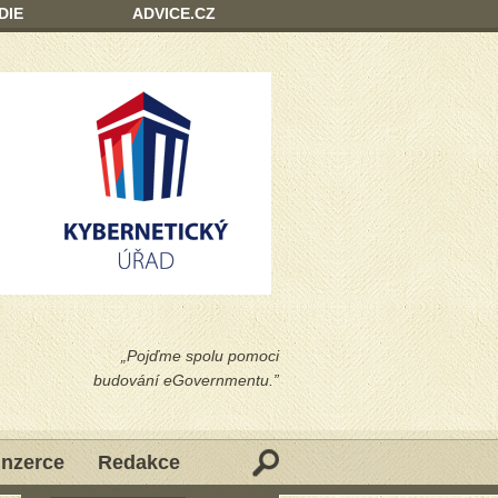
DIE
ADVICE.CZ
„Pojďme spolu pomoci
budování eGovernmentu.”
Inzerce
Redakce