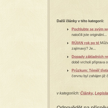
Další články v této kategorii:
Pochlubte se svým 
natočili jste originální...
RÚIAN rok po té
Může
zajímavý? Je...
Dopady základních r
době vrcholí příprava ob
Průzkum: Téměř třeti
červnu byl zahájen již
v kategoriích:
Články
,
Legisla
Odpovědět na příspě