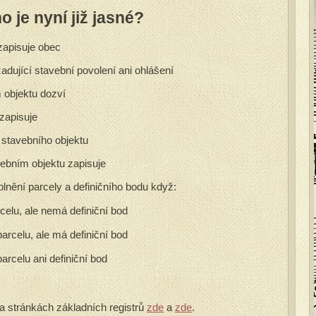
o je nyní již jasné?
zapisuje obec
adující stavební povolení ani ohlášení
 objektu dozví
zapisuje
 stavebního objektu
ebním objektu zapisuje
plnění parcely a definičního bodu když:
celu, ale nemá definiční bod
arcelu, ale má definiční bod
arcelu ani definiční bod
 stránkách základních registrů
zde
a
zde
.