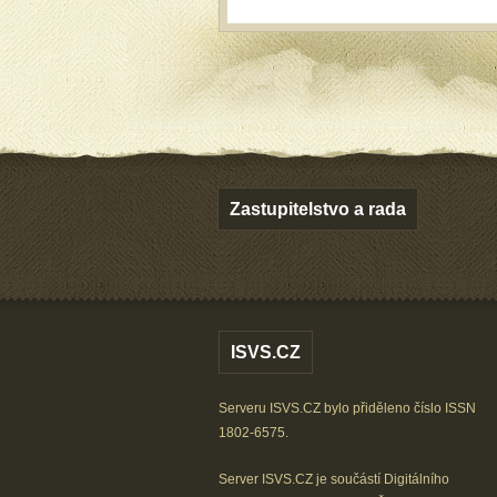
Zastupitelstvo a rada
ISVS.CZ
Serveru ISVS.CZ bylo přiděleno číslo ISSN
1802-6575.
Server ISVS.CZ je součástí
Digitálního