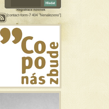
Registrace novinek
[contact-form-7 404 "Nenalezeno"]