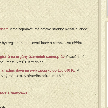
webem
Máte zajímavé internetové stránky města či obce,
 být registr územní identifikace a nemovitostí něčím
egistrů na orgány územních samospráv
V současné
cí, měst, krajů i ústředních...
na radnic dává na web zakázky do 100 000 Kč
V
 čtvrtý ročník srovnávacího průzkumu Město...
tiva a metodika
vek