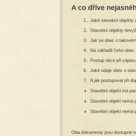
A co dříve nejasnéh
Jaké stavební objekty 
Stavební objekty nevyž
Jak se obec o takovém
Na základě čeho obec 
Postup obce při zápisu
Jaké údaje obec o stav
A jak postupovat při do
Stavební objekt má par
Stavební objekt nemá p
Stavební objekt nemá p
Oba dokumenty jsou dostupné na