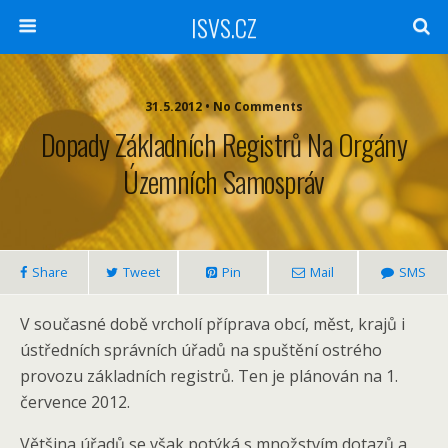
ISVS.CZ
31.5.2012 • No Comments
Dopady Základních Registrů Na Orgány
Územních Samospráv
Share
Tweet
Pin
Mail
SMS
V současné době vrcholí příprava obcí, měst, krajů i
ústředních správních úřadů na spuštění ostrého
provozu základních registrů. Ten je plánován na 1.
července 2012.
Většina úřadů se však potýká s množstvím dotazů a