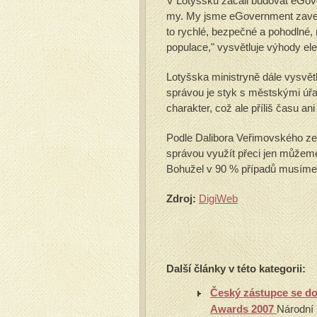
V Lotyšsku začali budovat eGove
my. My jsme eGovernment zavedli
to rychlé, bezpečné a pohodlné, 
populace," vysvětluje výhody ele
Lotyšska ministryně dále vysvětl
správou je styk s městskými úř
charakter, což ale příliš času ani
Podle Dalibora Veřimovského ze 
správou využít přeci jen můžeme
Bohužel v 90 % případů musíme 
Zdroj:
DigiWeb
Další články v této kategorii:
Český zástupce se do
Awards 2007
Národní 