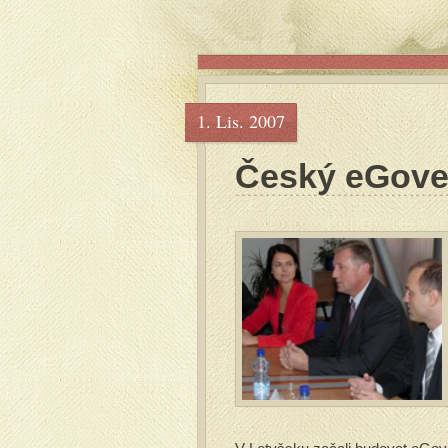
1. Lis. 2007
Český eGove