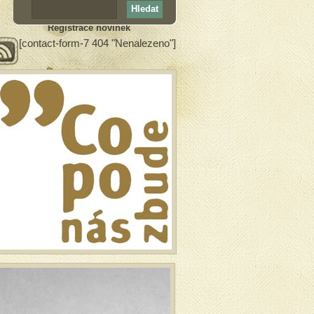
Registrace novinek
[contact-form-7 404 "Nenalezeno"]