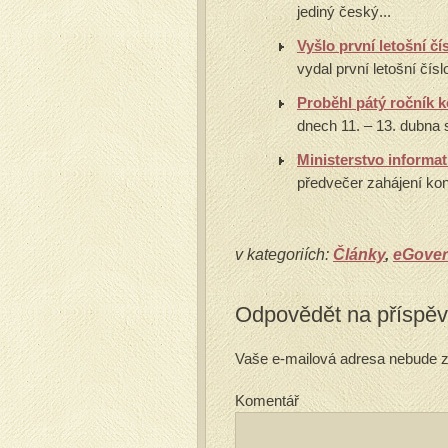
jediný český...
Vyšlo první letošní 
vydal první letošní čís
Proběhl pátý ročník
dnech 11. – 13. dubna 
Ministerstvo informat
předvečer zahájení kon
v kategoriích:
Články
,
eGove
Odpovědět na příspě
Vaše e-mailová adresa nebude z
Komentář