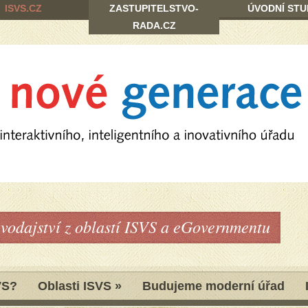
ISVS.CZ
ZASTUPITELSTVO-
ÚVODNÍ STU
RADA.CZ
avodajství z oblastí ISVS a eGovernmentu
VS?
Oblasti ISVS
»
Budujeme moderní úřad