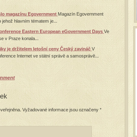
číslo magazínu Egovernment
Magazín Egovernment
lo jehož hlavním tématem je...
 konference Eastern European eGovernment Days
Ve
se v Praze konala...
iky je držitelem letošní ceny Český zavináč
V
ference Internet ve státní správě a samosprávě...
rnment
vek
veřejněna.
Vyžadované informace jsou označeny
*