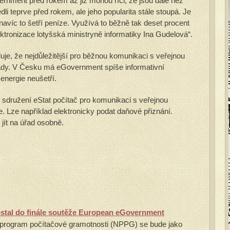
rnment před rokem až již mohou říci, že jsou dále než
 teprve před rokem, ale jeho popularita stále stoupá. Je
navíc to šetří peníze. Využívá to běžně tak deset procent
ktronizace lotyšská ministryně informatiky Ina Gudelová“.
uje, že nejdůležitější pro běžnou komunikaci s veřejnou
ady. V Česku má eGovernment spíše informativní
 energie neušetří.
sdružení eStat počítač pro komunikaci s veřejnou
. Lze například elektronicky podat daňové přiznání.
jít na úřad osobně.
stal do finále soutěže European eGovernment
program počítačové gramotnosti (NPPG) se bude jako