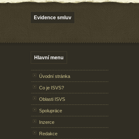
Evidence smluv
Hlavní menu
Úvodní stránka
Co je ISVS?
Oblasti ISVS
Spolupráce
Inzerce
Redakce