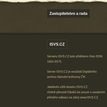
Zastupitelstvo a rada
ISVS.CZ
Serveru ISVS.CZ bylo přiděleno číslo ISSN
1802-6575.
Server ISVS.CZ je součástí
Digitálního
archivu
Národní knihovny ČR
.
Jakékoliv užití obsahu ISVS.CZ
včetně převzetí článků lze
pouze s uvedením
přímého odkazu na zdroj
www.ISVS.CZ
.