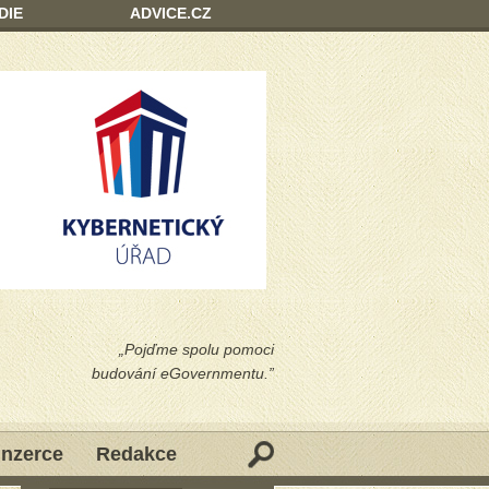
DIE
ADVICE.CZ
„Pojďme spolu pomoci
budování eGovernmentu.”
Inzerce
Redakce