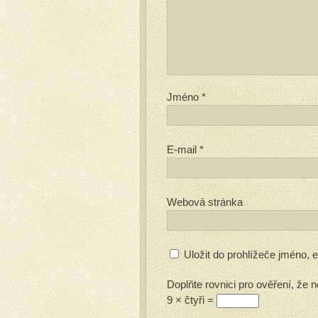
Jméno
*
E-mail
*
Webová stránka
Uložit do prohlížeče jméno,
Doplňte rovnici pro ověření, že n
9 × čtyři =