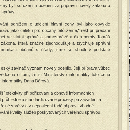
émy byli sdružením oceněni za přípravu novely zákona o
 správy.
ování sdružení o udělení hlavní ceny byl jako obvykle
rávu jako celek i pro občany této země,“ řekl při předání
ernet ve státní správě a samosprávě a člen poroty Tomáš
 zákona, která značně zjednodušuje a zrychluje správní
munikaci občanů s úřady, jsme se shodli v podstatě
Český zavináč význam novely ocenilo. Její příprava vůbec
ědčená o tom, že si Ministerstvo informatiky tuto cenu
ě informatiky Dana Bérová.
í efektivity při pořizování a obnově informačních
t průhledné a standardizované procesy při zavádění a
ejné správy a v neposlední řadě připravit vhodné
šování kvality služeb poskytovaných veřejnou správou