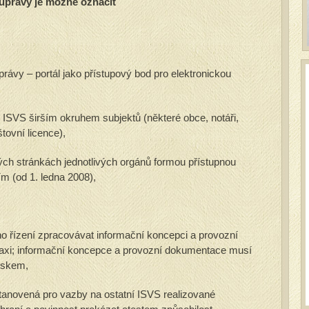
 úpravy je možné označit
právy – portál jako přístupový bod pro elektronickou
ISVS širším okruhem subjektů (některé obce, notáři,
tovní licence),
ch stránkách jednotlivých orgánů formou přístupnou
m (od 1. ledna 2008),
o řízení zpracovávat informační koncepci a provozní
praxi; informační koncepce a provozní dokumentace musí
iskem,
stanovená pro vazby na ostatní ISVS realizované