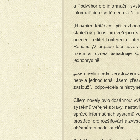
a Podvýbor pro informační syst
informačních systémech veřejné
„Hlavním kritériem při rozhod
skutečný přínos pro veřejnou sp
ocenění ředitel konference Int
Renčín. „V případě této novely
řízení a rovněž usnadňuje ko
jednomyslně.“
„Jsem velmi ráda, že sdružení 
nebyla jednoduchá. Jsem přesv
zaslouží,“ odpověděla ministryn
Cílem novely bylo dosáhnout vyšš
systémů veřejné správy, nastavi
správě informačních systémů veř
prostředí pro rozšiřování a zvy
občanům a podnikatelům.