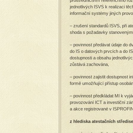
prostřednictvím referenčního ro
jednotlivých ISVS k realizaci tě
informační systémy jiných provo
– zrušení standardů ISVS, při a
shoda s požadavky stanovenými
– povinnost předávat údaje do 
do IS o datových prvcích a do I
dostupnosti a obsahu jednotlivý
zůstává zachována,
– povinnost zajistit dostupnost 
formě umožňující přístup osobám
– povinnost předkládat MI k vyj
provozování ICT a investiční zá
a akce registrované v ISPROFIN
z hlediska atestačních středis