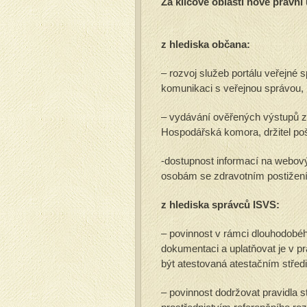
Za klíčové oblasti nové právní
z hlediska občana:
– rozvoj služeb portálu veřejné s
komunikaci s veřejnou správou,
– vydávání ověřených výstupů z 
Hospodářská komora, držitel poš
-dostupnost informací na webový
osobám se zdravotním postižení
z hlediska správců ISVS:
– povinnost v rámci dlouhodobéh
dokumentaci a uplatňovat je v 
být atestovaná atestačním střed
– povinnost dodržovat pravidla 