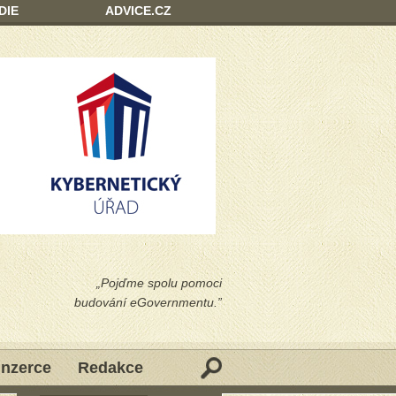
DIE
ADVICE.CZ
„Pojďme spolu pomoci
budování eGovernmentu.”
Inzerce
Redakce