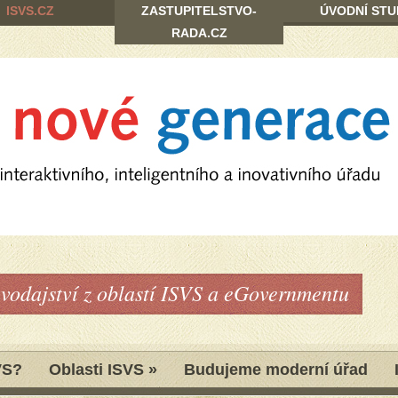
ISVS.CZ
ZASTUPITELSTVO-
ÚVODNÍ STU
RADA.CZ
avodajství z oblastí ISVS a eGovernmentu
VS?
Oblasti ISVS
»
Budujeme moderní úřad