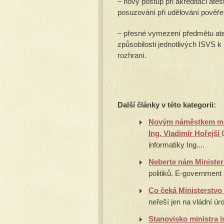
– nový postup při akreditaci at
posuzování při udělování pověřen
– přesné vymezení předmětu ate
způsobilosti jednotlivých ISVS k 
rozhraní.
Další články v této kategorii:
Novým náměstkem mini
Ing. Vladimír Hořejší
informatiky Ing....
Neberte nám Minister
politiků. E-government 
Co čeká Ministerstvo
neřeší jen na vládní úrov
Stanovisko ministra 