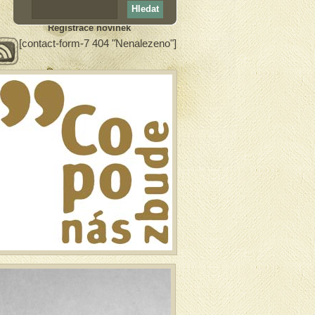
Registrace novinek
[contact-form-7 404 "Nenalezeno"]