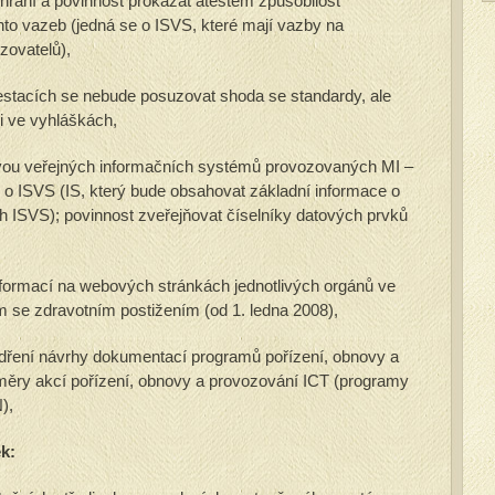
zhraní a povinnost prokázat atestem způsobilost
chto vazeb (jedná se o ISVS, které mají vazby na
zovatelů),
testacích se nebude posuzovat shoda se standardy, ale
 ve vyhláškách,
dvou veřejných informačních systémů provozovaných MI –
S o ISVS (IS, který bude obsahovat základní informace o
ch ISVS); povinnost zveřejňovat číselníky datových prvků
informací na webových stránkách jednotlivých orgánů ve
 se zdravotním postižením (od 1. ledna 2008),
ádření návrhy dokumentací programů pořízení, obnovy a
měry akcí pořízení, obnovy a provozování ICT (programy
),
ek: