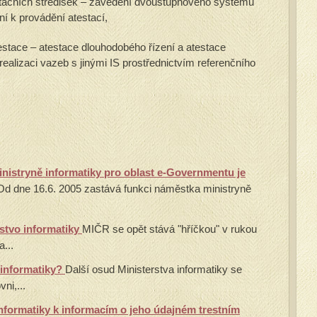
estačních středisek – zavedení dvoustupňového systému
í k provádění atestací,
stace – atestace dlouhodobého řízení a atestace
realizaci vazeb s jinými IS prostřednictvím referenčního
stryně informatiky pro oblast e-Governmentu je
Od dne 16.6. 2005 zastává funkci náměstka ministryně
stvo informatiky
MIČR se opět stává "hříčkou" v rukou
a...
 informatiky?
Další osud Ministerstva informatiky se
ni,...
informatiky k informacím o jeho údajném trestním