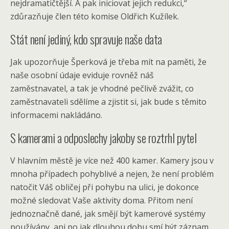
nejdramatičtější. A pak iniciovat jejich redukci,“
zdůrazňuje člen této komise Oldřich Kužílek.
Stát není jediný, kdo spravuje naše data
Jak upozorňuje Šperková je třeba mít na paměti, že
naše osobní údaje eviduje rovněž náš
zaměstnavatel, a tak je vhodné pečlivě zvážit, co
zaměstnavateli sdělíme a zjistit si, jak bude s těmito
informacemi nakládáno.
S kamerami a odposlechy jakoby se roztrhl pytel
V hlavním městě je více než 400 kamer. Kamery jsou v
mnoha případech pohyblivé a nejen, že není problém
natočit Váš obličej při pohybu na ulici, je dokonce
možné sledovat Vaše aktivity doma. Přitom není
jednoznačně dané, jak smějí být kamerové systémy
používány, ani po jak dlouhou dobu smí být záznam