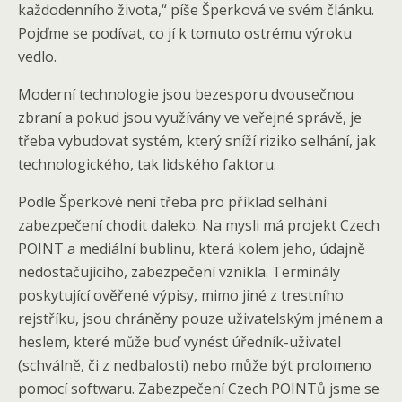
každodenního života,“ píše Šperková ve svém článku.
Pojďme se podívat, co jí k tomuto ostrému výroku
vedlo.
Moderní technologie jsou bezesporu dvousečnou
zbraní a pokud jsou využívány ve veřejné správě, je
třeba vybudovat systém, který sníží riziko selhání, jak
technologického, tak lidského faktoru.
Podle Šperkové není třeba pro příklad selhání
zabezpečení chodit daleko. Na mysli má projekt Czech
POINT a mediální bublinu, která kolem jeho, údajně
nedostačujícího, zabezpečení vznikla. Terminály
poskytující ověřené výpisy, mimo jiné z trestního
rejstříku, jsou chráněny pouze uživatelským jménem a
heslem, které může buď vynést úředník-uživatel
(schválně, či z nedbalosti) nebo může být prolomeno
pomocí softwaru. Zabezpečení Czech POINTů jsme se