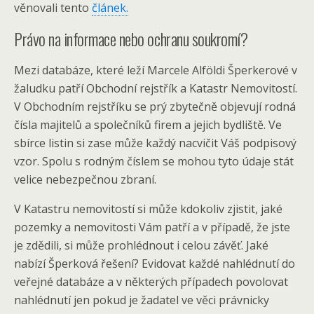
věnovali tento
článek.
Právo na informace nebo ochranu soukromí?
Mezi databáze, které leží Marcele Alföldi Šperkerové v
žaludku patří Obchodní rejstřík a Katastr Nemovitostí.
V Obchodním rejstříku se prý zbytečně objevují rodná
čísla majitelů a společníků firem a jejich bydliště. Ve
sbírce listin si zase může každý nacvičit Váš podpisový
vzor. Spolu s rodným číslem se mohou tyto údaje stát
velice nebezpečnou zbraní.
V Katastru nemovitostí si může kdokoliv zjistit, jaké
pozemky a nemovitosti Vám patří a v případě, že jste
je zdědili, si může prohlédnout i celou závěť. Jaké
nabízí Šperková řešení? Evidovat každé nahlédnutí do
veřejné databáze a v některých případech povolovat
nahlédnutí jen pokud je žadatel ve věci právnicky