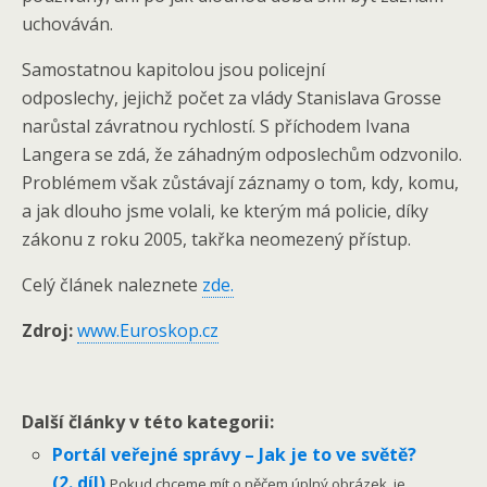
uchováván.
Samostatnou kapitolou jsou policejní
odposlechy, jejichž počet za vlády Stanislava Grosse
narůstal závratnou rychlostí. S příchodem Ivana
Langera se zdá, že záhadným odposlechům odzvonilo.
Problémem však zůstávají záznamy o tom, kdy, komu,
a jak dlouho jsme volali, ke kterým má policie, díky
zákonu z roku 2005, takřka neomezený přístup.
Celý článek naleznete
zde.
Zdroj:
www.Euroskop.cz
Další články v této kategorii:
Portál veřejné správy – Jak je to ve světě?
(2. díl)
Pokud chceme mít o něčem úplný obrázek, je