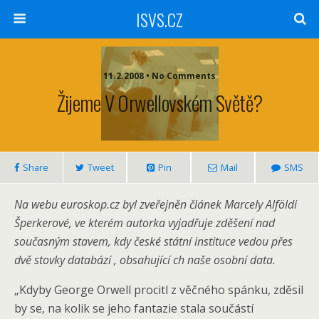
ISVS.CZ
11.2.2008 • No Comments
Žijeme V Orwellovském Světě?
Share
Tweet
Pin
Mail
SMS
Na webu euroskop.cz byl zveřejněn článek Marcely Alföldi
Šperkerové, ve kterém autorka vyjadřuje zděšení nad
současným stavem, kdy české státní instituce vedou přes
dvě stovky databází , obsahující ch naše osobní data.
„Kdyby George Orwell procitl z věčného spánku, zděsil
by se, na kolik se jeho fantazie stala součástí