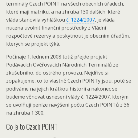
terminály Czech POINT na všech obecních úřadech,
které mají matriku, a na zhruba 130 dalších, které
vláda stanovila vyhláškou
č. 1224/2007
, je vláda
nucena uvolnit finanční prostředky z Vládní
rozpočtové rezervy a poskytnout je obecním úřadům,
kterých se projekt týká.
Počínaje 1. lednem 2008 totiž přejde projekt
Podávacích Ověřovacích Národních Terminálů ze
zkušebního, do ostrého provozu. Nejdříve si
zopakujeme, co to vlastně Czech POINTy jsou, poté se
podíváme na jejich krátkou historii a nakonec se
budeme věnovat usnesení vlády č. 1224/2007, kterým
se uvolňují peníze navýšení počtu Czech POINTů z 36
na zhruba 1 300.
Co je to Czech POINT