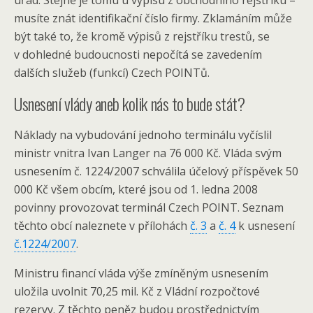
úřad. Stejně je tomu u výpisu z obchodního rejstříku –
musíte znát identifikační číslo firmy. Zklamáním může
být také to, že kromě výpisů z rejstříku trestů, se
v dohledné budoucnosti nepočítá se zavedením
dalších služeb (funkcí) Czech POINTů.
Usnesení vlády aneb kolik nás to bude stát?
Náklady na vybudování jednoho terminálu vyčíslil
ministr vnitra Ivan Langer na 76 000 Kč. Vláda svým
usnesením č. 1224/2007 schválila účelový příspěvek 50
000 Kč všem obcím, které jsou od 1. ledna 2008
povinny provozovat terminál Czech POINT. Seznam
těchto obcí naleznete v přílohách
č. 3
a
č. 4
k usnesení
č.1224/2007
.
Ministru financí vláda výše zmíněným usnesením
uložila uvolnit 70,25 mil. Kč z Vládní rozpočtové
rezervy. Z těchto peněz budou prostřednictvím