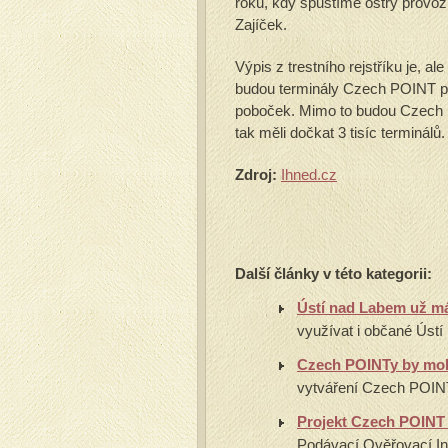
roku, kdy spustíme ostrý provoz,
Zajíček.
Výpis z trestního rejstříku je, a
budou terminály Czech POINT po
poboček. Mimo to budou Czech
tak měli dočkat 3 tisíc terminálů.
Zdroj:
Ihned.cz
Další články v této kategorii:
Ústí nad Labem už m
využívat i občané Ústí
Czech POINTy by mohl
vytváření Czech POINT
Projekt Czech POINT 
Podávací Ověřovací Inf