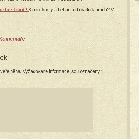
ě bez front?
Končí fronty a běhání od úřadu k úřadu? V
Komentáře
vek
veřejněna.
Vyžadované informace jsou označeny
*