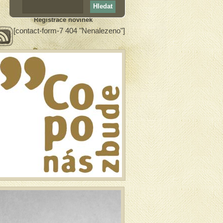
Registrace novinek
[contact-form-7 404 "Nenalezeno"]