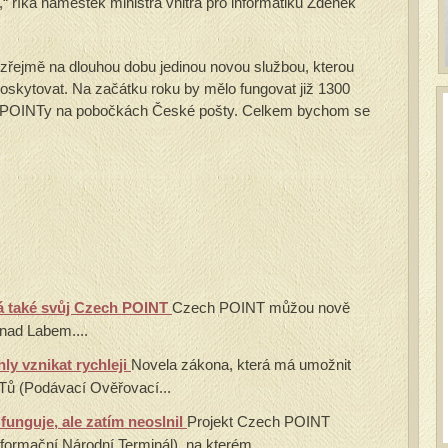
“ říká náměstek ministra vnitra pro informatiku Zdeněk
le zřejmě na dlouhou dobu jedinou novou službou, kterou
skytovat. Na začátku roku by mělo fungovat již 1300
 POINTy na pobočkách České pošty. Celkem bychom se
á také svůj Czech POINT
Czech POINT můžou nově
 nad Labem....
y vznikat rychleji
Novela zákona, která má umožnit
ů (Podávací Ověřovací...
funguje, ale zatím neoslnil
Projekt Czech POINT
ormační Národní Terminál), na kterém...