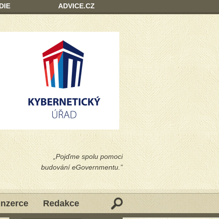
DIE
ADVICE.CZ
„Pojďme spolu pomoci
budování eGovernmentu.”
Inzerce
Redakce