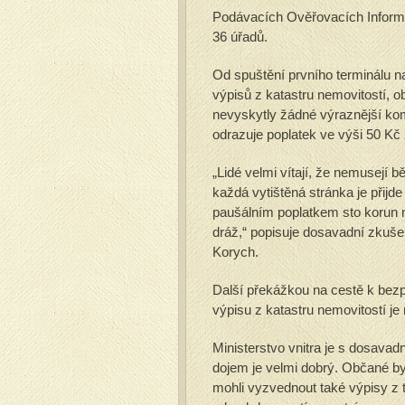
Podávacích Ověřovacích Inform
36 úřadů.
Od spuštění prvního terminálu na
výpisů z katastru nemovitostí, ob
nevyskytly žádné výraznější ko
odrazuje poplatek ve výši 50 Kč
„Lidé velmi vítají, že nemusejí b
každá vytištěná stránka je přijd
paušálním poplatkem sto korun 
dráž,“ popisuje dosavadní zkuše
Korych.
Další překážkou na cestě k bez
výpisu z katastru nemovitostí je n
Ministerstvo vnitra je s dosav
dojem je velmi dobrý. Občané by
mohli vyzvednout také výpisy z 