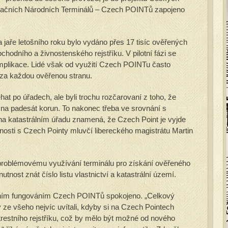
ačních Národních Terminálů – Czech POINTů zapojeno
 jaře letošního roku bylo vydáno přes 17 tisíc ověřených
chodního a živnostenského rejstříku. V pilotní fázi se
mplikace. Lidé však od využití Czech POINTu často
 za každou ověřenou stranu.
ěhat po úřadech, ale byli trochu rozčarovaní z toho, že
e na padesát korun. To nakonec třeba ve srovnání s
na katastrálním úřadu znamená, že Czech Point je vyjde
nosti s Czech Pointy mluvčí libereckého magistrátu Martin
problémovému využívání terminálu pro získání ověřeného
utnost znát číslo listu vlastnictví a katastrální území.
adním fungováním Czech POINTů spokojeno. „Celkový
 ze všeho nejvíc uvítali, kdyby si na Czech Pointech
trestního rejstříku, což by mělo být možné od nového