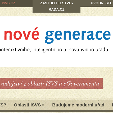
ISVS.CZ
ZASTUPITELSTVO-
ÚVODNÍ STU
RADA.CZ
avodajství z oblastí ISVS a eGovernmentu
VS?
Oblasti ISVS
»
Budujeme moderní úřad