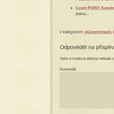
Czech POINT: Konečn
dubnu...
v kategoriích:
eGovernment
,
Odpovědět na příspě
Vaše e-mailová adresa nebude z
Komentář