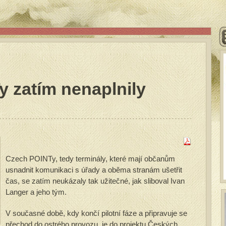
 zatím nenaplnily
Czech POINTy, tedy terminály, které mají občanům
usnadnit komunikaci s úřady a oběma stranám ušetřit
čas, se zatím neukázaly tak užitečné, jak sliboval Ivan
Langer a jeho tým.
V současné době, kdy končí pilotní fáze a připravuje se
přechod do ostrého provozu, je do projektu Českých