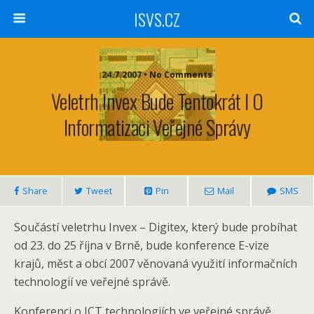
ISVS.CZ
24.7.2007 • No Comments
Veletrh Invex Bude Tentokrát I O
Informatizaci Veřejné Správy
Share
Tweet
Pin
Mail
SMS
Součástí veletrhu Invex – Digitex, který bude probíhat
od 23. do 25 října v Brně, bude konference E-vize
krajů, měst a obcí 2007 věnovaná využití informačních
technologií ve veřejné správě.
Konferenci o ICT technologiích ve veřejné správě