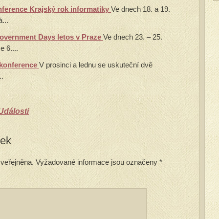
nference Krajský rok informatiky
Ve dnech 18. a 19.
...
overnment Days letos v Praze
Ve dnech 23. – 25.
 6....
é konference
V prosinci a lednu se uskuteční dvě
..
Události
vek
veřejněna.
Vyžadované informace jsou označeny
*