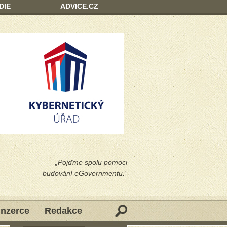
DIE
ADVICE.CZ
„Pojďme spolu pomoci
budování eGovernmentu.”
Inzerce
Redakce