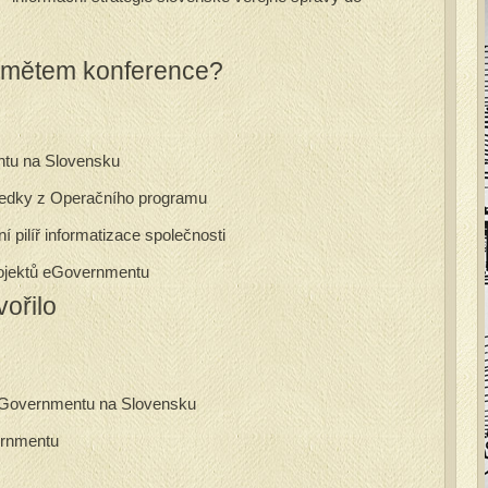
edmětem konference?
tu na Slovensku
tředky z Operačního programu
 pilíř informatizace společnosti
rojektů eGovernmentu
vořilo
 eGovernmentu na Slovensku
rnmentu