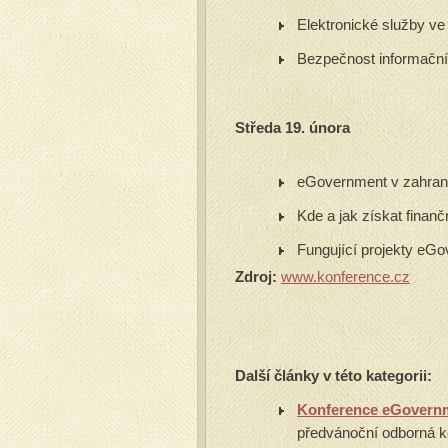
Elektronické služby ve
Bezpečnost informační
Středa 19. února
eGovernment v zahran
Kde a jak získat finan
Fungující projekty eG
Zdroj:
www.konference.cz
Další články v této kategorii:
Konference eGovernm
předvánoční odborná k