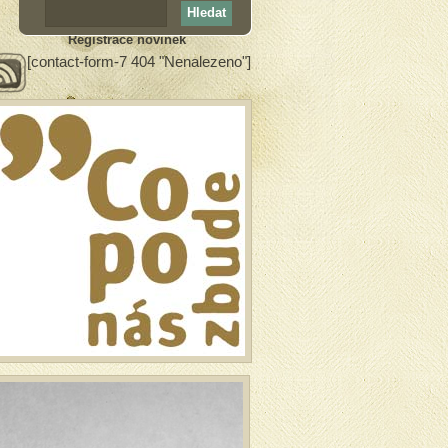
Registrace novinek
[contact-form-7 404 "Nenalezeno"]