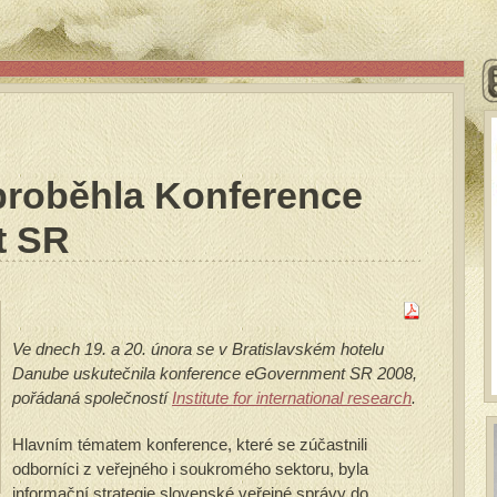
 proběhla Konference
t SR
Ve dnech 19. a 20. února se v Bratislavském hotelu
Danube uskutečnila konference eGovernment SR 2008,
pořádaná společností
Institute for international research
.
Hlavním tématem konference, které se zúčastnili
odborníci z veřejného i soukromého sektoru, byla
informační strategie slovenské veřejné správy do