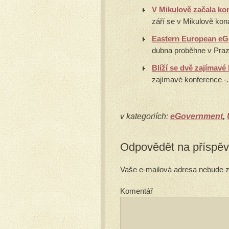
V Mikulově začala ko
září se v Mikulově koná
Eastern European eG
dubna proběhne v Praze
Blíží se dvě zajímav
zajímavé konference -.
v kategoriích:
eGovernment
,
Odpovědět na příspě
Vaše e-mailová adresa nebude z
Komentář