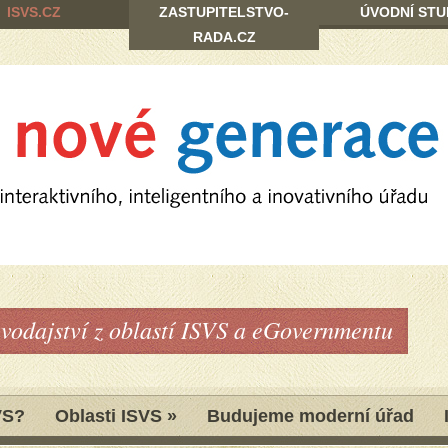
ISVS.CZ
ZASTUPITELSTVO-
ÚVODNÍ STU
RADA.CZ
avodajství z oblastí ISVS a eGovernmentu
VS?
Oblasti ISVS
»
Budujeme moderní úřad