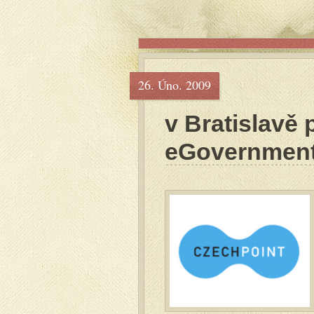
26. Úno. 2009
v Bratislavě
eGovernmen