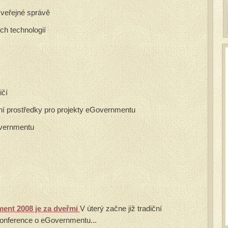
 veřejné správě
ch technologií
ičí
ční prostředky pro projekty eGovernmentu
overnmentu
ent 2008 je za dveřmi
V úterý začne již tradiční
onference o eGovernmentu...