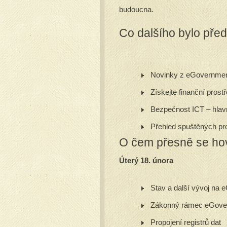
budoucna.
Co dalšího bylo př
Novinky z eGovernmen
Získejte finanční pros
Bezpečnost ICT – hlavní
Přehled spuštěných p
O čem přesně se ho
Úterý 18. února
Stav a další vývoj na
Zákonný rámec eGove
Propojení registrů dat