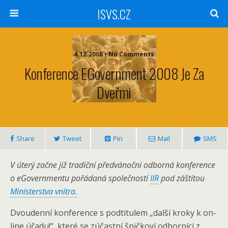
ISVS.CZ
4.12.2008 • No Comments
Konference EGovernment 2008 Je Za
Dveřmi
Share
Tweet
Pin
Mail
SMS
V úterý začne již tradiční předvánoční odborná konference
o eGovernmentu pořádaná společností
IIR
pod záštitou
Ministerstva vnitra.
Dvoudenní konference s podtitulem „další kroky k on-
line úřadu!“, které se zúčastní špičkoví odborníci z