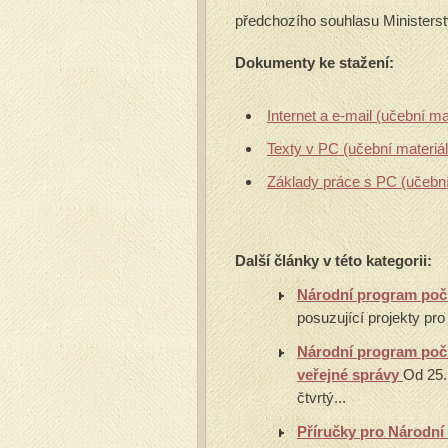
předchozího souhlasu Ministerst
Dokumenty ke stažení:
Internet a e-mail (učební m
Texty v PC (učební materi
Základy práce s PC (učebn
Další články v této kategorii:
Národní program počí
posuzující projekty pr
Národní program počí
veřejné správy
Od 25.
čtvrtý...
Příručky pro Národní