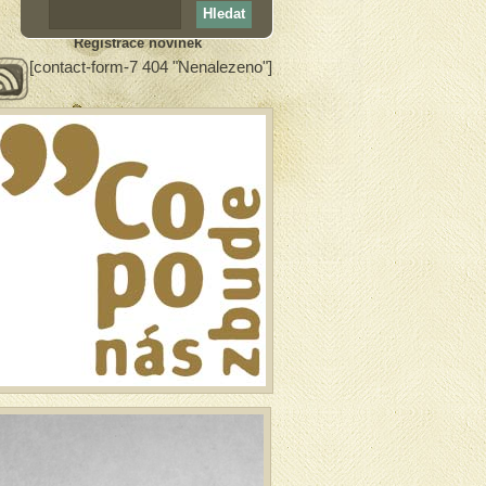
Registrace novinek
[contact-form-7 404 "Nenalezeno"]