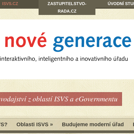
ISVS.CZ
ZASTUPITELSTVO-
ÚVODNÍ STU
RADA.CZ
avodajství z oblastí ISVS a eGovernmentu
VS?
Oblasti ISVS
»
Budujeme moderní úřad