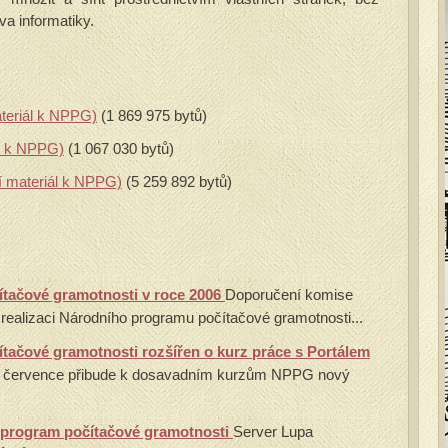
va informatiky.
ateriál k NPPG)
(1 869 975 bytů)
ál k NPPG)
(1 067 030 bytů)
í materiál k NPPG)
(5 259 892 bytů)
tačové gramotnosti v roce 2006
Doporučení komise
o realizaci Národního programu počítačové gramotnosti...
tačové gramotnosti rozšířen o kurz práce s Portálem
 července přibude k dosavadním kurzům NPPG nový
 program počítačové gramotnosti
Server Lupa