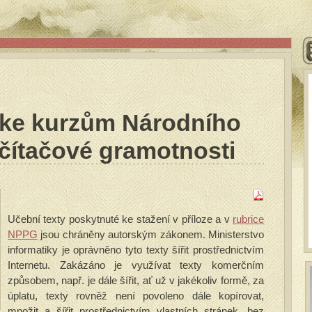
 ke kurzům Národního
čítačové gramotnosti
Učební texty poskytnuté ke stažení v příloze a v
rubrice
NPPG
jsou chráněny autorským zákonem. Ministerstvo
informatiky je oprávněno tyto texty šířit prostřednictvím
Internetu. Zakázáno je využívat texty komerčním
způsobem, např. je dále šířit, ať už v jakékoliv formě, za
úplatu, texty rovněž není povoleno dále kopírovat,
množit a šířit prostřednictvím vlastních stránek, bez