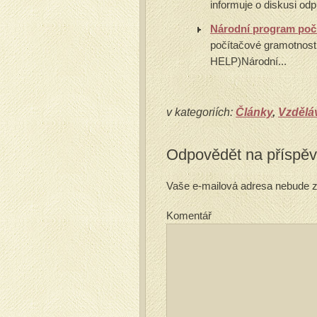
informuje o diskusi od
Národní program počí
počítačové gramotnos
HELP)Národní...
v kategoriích:
Články
,
Vzděláv
Odpovědět na příspě
Vaše e-mailová adresa nebude z
Komentář