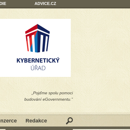
DIE
ADVICE.CZ
„Pojďme spolu pomoci
budování eGovernmentu.”
Inzerce
Redakce