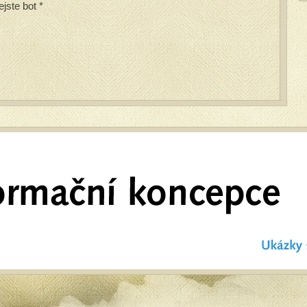
ejste bot
*