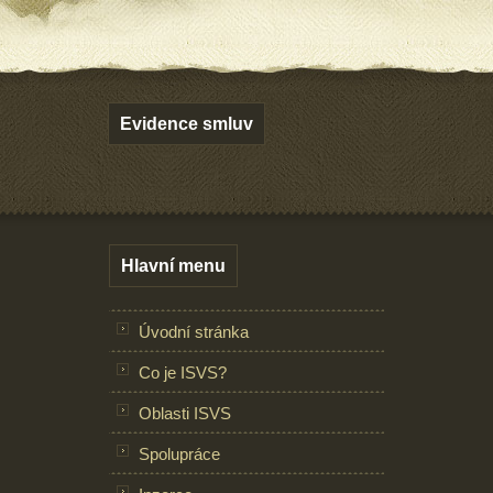
Evidence smluv
Hlavní menu
Úvodní stránka
Co je ISVS?
Oblasti ISVS
Spolupráce