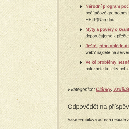
Národní program počí
počítačové gramotnos
HELP)Národní...
Mýty a pověry o kvali
doporučujeme k přečten
Ještě jedno ohlédnut
web? najdete na server
Velké problémy nezn
naleznete kritický pohle
v kategoriích:
Články
,
Vzděláv
Odpovědět na příspě
Vaše e-mailová adresa nebude z