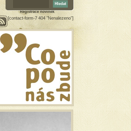
Registrace novinek
[contact-form-7 404 "Nenalezeno"]