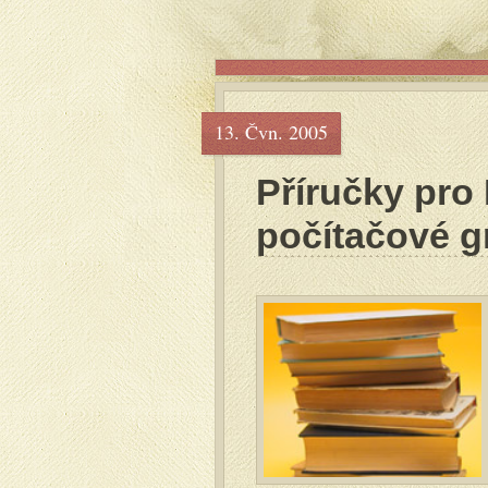
13. Čvn. 2005
Příručky pro
počítačové g