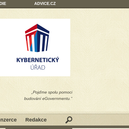
DIE
ADVICE.CZ
„Pojďme spolu pomoci
budování eGovernmentu.”
Inzerce
Redakce