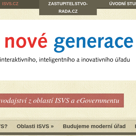
ISVS.CZ
ZASTUPITELSTVO-
ÚVODNÍ STU
RADA.CZ
avodajství z oblastí ISVS a eGovernmentu
VS?
Oblasti ISVS
»
Budujeme moderní úřad