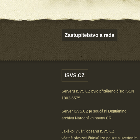
Zastupitelstvo a rada
ISVS.CZ
Serveru ISVS.CZ bylo přiděleno číslo ISSN
1802-6575.
Server ISVS.CZ je součástí
Digitálního
archivu
Národní knihovny ČR
.
Jakékoliv užití obsahu ISVS.CZ
včetně převzetí článků lze
pouze s uvedením