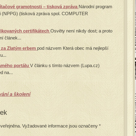
tačové gramotnosti – tisková zpráva
Národní program
ti (NPPG) (tisková zpráva spol. COMPUTER
fikovaných certifikátech
Osvěty není nikdy dost; a proto
í článek...
í za Zlatým erbem
pod názvem Která obec má nejlepší
u...
ámého portálu
V článku s tímto názvem (Lupa.cz)
d na...
ání a školení
vek
veřejněna.
Vyžadované informace jsou označeny
*