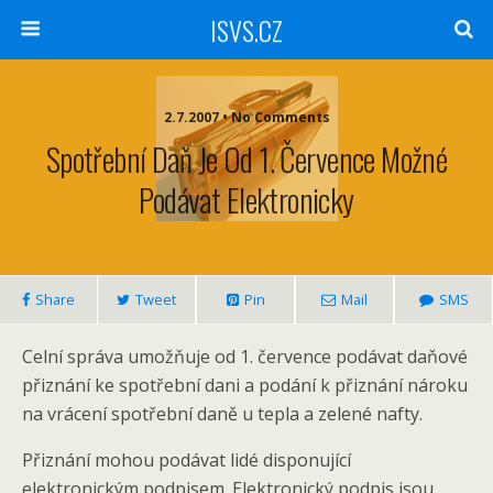
ISVS.CZ
2.7.2007 • No Comments
Spotřební Daň Je Od 1. Července Možné
Podávat Elektronicky
Share
Tweet
Pin
Mail
SMS
Celní správa umožňuje od 1. července podávat daňové
přiznání ke spotřební dani a podání k přiznání nároku
na vrácení spotřební daně u tepla a zelené nafty.
Přiznání mohou podávat lidé disponující
elektronickým podpisem. Elektronický podpis jsou