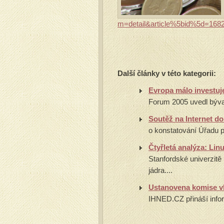
m=detail&article%5bid%5d=168
Další články v této kategorii:
Evropa málo investuj
Forum 2005 uvedl býva
Soutěž na Internet d
o konstatování Úřadu p
Čtyřletá analýza: Li
Stanfordské univerzitě
jádra....
Ustanovena komise vl
IHNED.CZ přináší infor