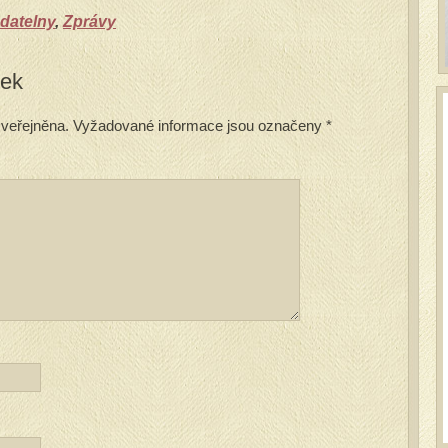
datelny
,
Zprávy
vek
veřejněna.
Vyžadované informace jsou označeny
*