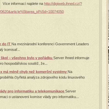
Více informací najdete na
http://digiweb.ihned.cz/?
20620&article%5barea_id%5d=10074050
e do IT
Na mezinárodní konferenci Government Leaders
lý komisař...
o škol – všechno bylo v pořádku
Server Ihned informuje
ro hospodářskou soutěž, že...
nux má méně chyb než komerční systémy
Na
 proběhla čtyřletá analýza zdrojového kódu linuxového
ády pro informatiku a telekomunikace
Server
maci o ustanovení komise vlády pro informatiku...