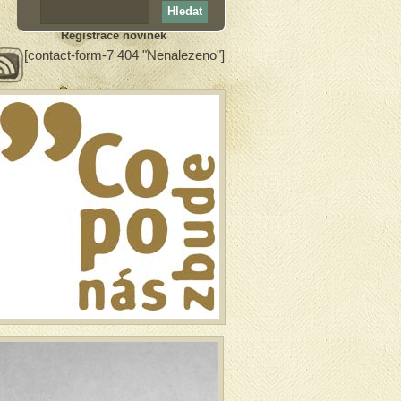
Registrace novinek
[contact-form-7 404 "Nenalezeno"]