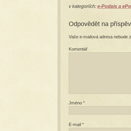
v kategoriích:
e-Podpis a ePo
Odpovědět na příspě
Vaše e-mailová adresa nebude z
Komentář
Jméno
*
E-mail
*