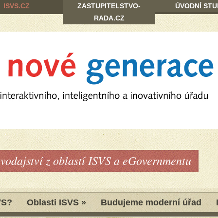
ISVS.CZ
ZASTUPITELSTVO-
ÚVODNÍ STU
RADA.CZ
avodajství z oblastí ISVS a eGovernmentu
VS?
Oblasti ISVS
»
Budujeme moderní úřad