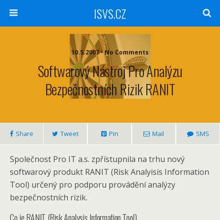
ISVS.CZ
10.5.2007 • No Comments
Softwarový Nástroj Pro Analýzu
Bezpečnostních Rizik RANIT
Share
Tweet
Pin
Mail
SMS
Společnost Pro IT a.s. zpřístupnila na trhu nový
softwarový produkt RANIT (Risk Analyisis Information
Tool) určený pro podporu provádění analýzy
bezpečnostních rizik.
Co je RANIT (Risk Analysis Information Tool)