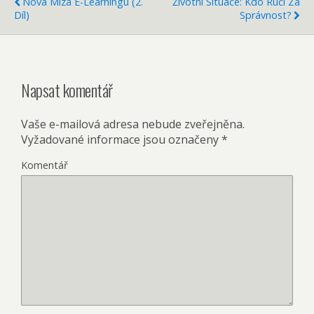
Nová Míza E-Learningu (2.
Životní Situace: Kdo Ručí Za
Díl)
Správnost?
Napsat komentář
Vaše e-mailová adresa nebude zveřejněna.
Vyžadované informace jsou označeny
*
Komentář