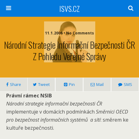
ISVS.CZ
11.1.2006 • No Comments
Národní Strategie Informační Bezpečnosti ČR
Z Pohledu Veřejné Správy
Share
Tweet
Pin
Mail
SMS
Právní rámec NSIB
Národní strategie informační bezpečnosti ČR
implementuje v domácích podmínkách
Směrnici OECD
pro bezpečnost informačních systémů a sítí
: směrem ke
kultuře bezpečnosti.