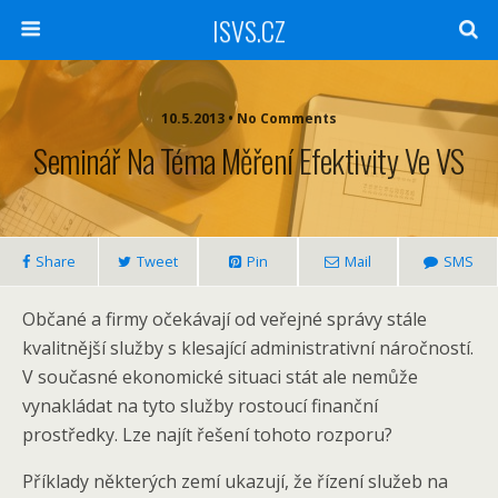
ISVS.CZ
10.5.2013 • No Comments
Seminář Na Téma Měření Efektivity Ve VS
Share
Tweet
Pin
Mail
SMS
Občané a firmy očekávají od veřejné správy stále
kvalitnější služby s klesající administrativní náročností.
V současné ekonomické situaci stát ale nemůže
vynakládat na tyto služby rostoucí finanční
prostředky. Lze najít řešení tohoto rozporu?
Příklady některých zemí ukazují, že řízení služeb na