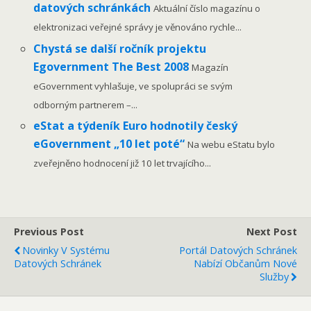
datových schránkách
Aktuální číslo magazínu o
elektronizaci veřejné správy je věnováno rychle...
Chystá se další ročník projektu
Egovernment The Best 2008
Magazín
eGovernment vyhlašuje, ve spolupráci se svým
odborným partnerem –...
eStat a týdeník Euro hodnotily český
eGovernment „10 let poté“
Na webu eStatu bylo
zveřejněno hodnocení již 10 let trvajícího...
Previous Post
Next Post
Novinky V Systému
Portál Datových Schránek
Datových Schránek
Nabízí Občanům Nové
Služby