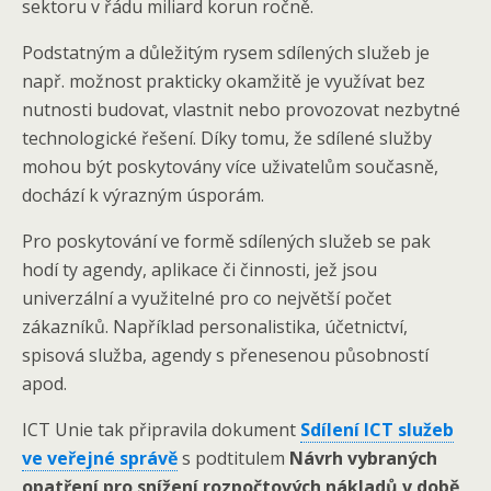
sektoru v řádu miliard korun ročně.
Podstatným a důležitým rysem sdílených služeb je
např. možnost prakticky okamžitě je využívat bez
nutnosti budovat, vlastnit nebo provozovat nezbytné
technologické řešení. Díky tomu, že sdílené služby
mohou být poskytovány více uživatelům současně,
dochází k výrazným úsporám.
Pro poskytování ve formě sdílených služeb se pak
hodí ty agendy, aplikace či činnosti, jež jsou
univerzální a využitelné pro co největší počet
zákazníků. Například personalistika, účetnictví,
spisová služba, agendy s přenesenou působností
apod.
ICT Unie tak připravila dokument
Sdílení ICT služeb
ve veřejné správě
s podtitulem
Návrh vybraných
opatření pro snížení rozpočtových nákladů v době