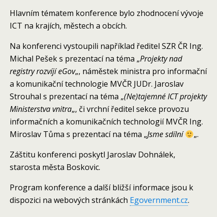
Hlavním tématem konference bylo zhodnocení vývoje
ICT na krajích, městech a obcích.
Na konferenci vystoupili například ředitel SZR ČR Ing.
Michal Pešek s prezentací na téma „
Projekty nad
registry rozvíjí eGov
„, náměstek ministra pro informační
a komunikační technologie MVČR JUDr. Jaroslav
Strouhal s prezentací na téma „
(Ne)tajemné ICT projekty
Ministerstva vnitra
„, či vrchní ředitel sekce provozu
informačních a komunikačních technologií MVČR Ing.
Miroslav Tůma s prezentací na téma „
Jsme sdílní
„.
Záštitu konferenci poskytl Jaroslav Dohnálek,
starosta města Boskovic.
Program konference a další bližší informace jsou k
dispozici na webových stránkách
Egovernment.cz
.