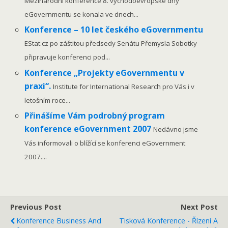
Mezinárodní konference 8. východoevropské dny
eGovernmentu se konala ve dnech...
Konference – 10 let českého eGovernmentu
EStat.cz po záštitou předsedy Senátu Přemysla Sobotky
připravuje konferenci pod...
Konference „Projekty eGovernmentu v
praxi“.
Institute for International Research pro Vás i v
letošním roce...
Přinášíme Vám podrobný program
konference eGovernment 2007
Nedávno jsme
Vás informovali o blížící se konferenci eGovernment
2007....
Previous Post
Next Post
Konference Business And
Tisková Konference - Řízení A