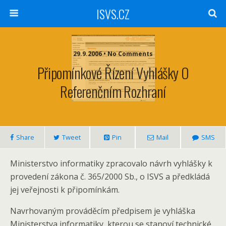
ISVS.CZ
29.9.2006 • No Comments
Připomínkové Řízení Vyhlášky O
Referenčním Rozhraní
Share
Tweet
Pin
Mail
SMS
Ministerstvo informatiky zpracovalo návrh vyhlášky k
provedení zákona č. 365/2000 Sb., o ISVS a předkládá
jej veřejnosti k připomínkám.
Navrhovaným prováděcím předpisem je vyhláška
Ministerstva informatiky, kterou se stanoví technické