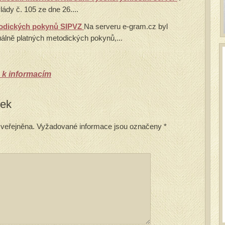
ády č. 105 ze dne 26....
todických pokynů SIPVZ
Na serveru e-gram.cz byl
álně platných metodických pokynů,...
 k informacím
vek
veřejněna.
Vyžadované informace jsou označeny
*