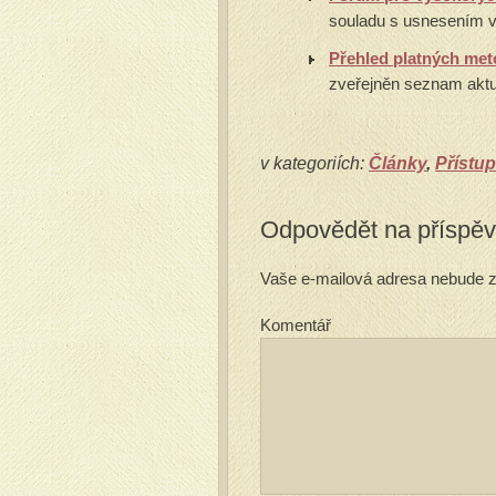
souladu s usnesením vl
Přehled platných me
zveřejněn seznam aktu
v kategoriích:
Články
,
Přístup
Odpovědět na příspě
Vaše e-mailová adresa nebude z
Komentář