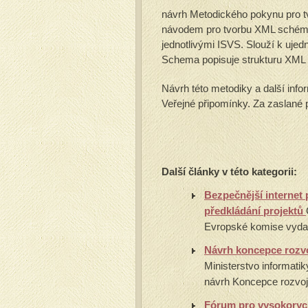
návrh Metodického pokynu pro t
návodem pro tvorbu XML schémat
jednotlivými ISVS. Slouží k uje
Schema popisuje strukturu XML
Návrh této metodiky a další inf
Veřejné připomínky. Za zaslané
Další články v této kategorii:
Bezpečnější internet
předkládání projektů
Evropské komise vydal
Návrh koncepce rozvo
Ministerstvo informati
návrh Koncepce rozvoje
Fórum pro vysokorych