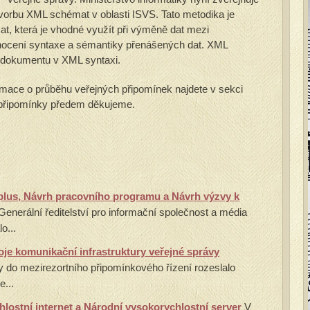
vorbu XML schémat v oblasti ISVS. Tato metodika je
, která je vhodné využít při výměně dat mezi
dnocení syntaxe a sémantiky přenášených dat. XML
 dokumentu v XML syntaxi.
ormace o průběhu veřejných připomínek najdete v sekci
 připomínky předem děkujeme.
 plus, Návrh pracovního programu a Návrh výzvy k
Generální ředitelství pro informační společnost a média
o...
je komunikační infrastruktury veřejné správy
ky do mezirezortního připomínkového řízení rozeslalo
...
lostní internet a Národní vysokorychlostní server
V