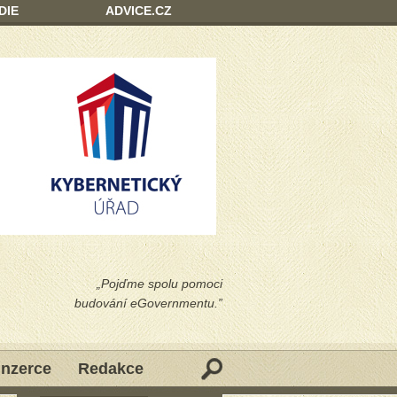
DIE
ADVICE.CZ
„Pojďme spolu pomoci
budování eGovernmentu.”
Inzerce
Redakce