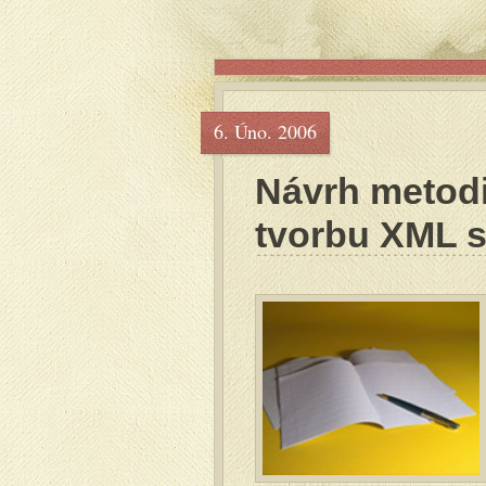
6. Úno. 2006
Návrh metod
tvorbu XML 