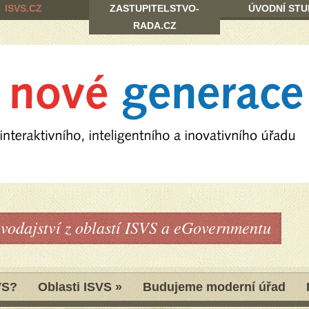
ISVS.CZ
ZASTUPITELSTVO-
ÚVODNÍ STU
RADA.CZ
avodajství z oblastí ISVS a eGovernmentu
VS?
Oblasti ISVS
»
Budujeme moderní úřad