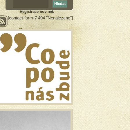
Registrace novinek
[contact-form-7 404 "Nenalezeno"]