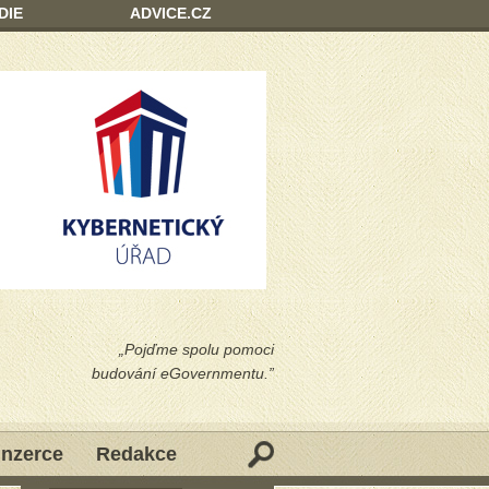
DIE
ADVICE.CZ
„Pojďme spolu pomoci
budování eGovernmentu.”
Inzerce
Redakce