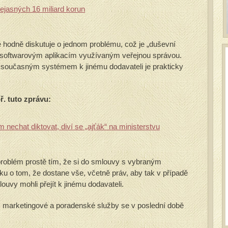
nejasných 16 miliard korun
 hodně diskutuje o jednom problému, což je „duševní
u k softwarovým aplikacím využívaným veřejnou správou.
 se současným systémem k jinému dodavateli je prakticky
. tuto zprávu:
nechat diktovat, diví se „ajťák“ na ministerstvu
problém prostě tím, že si do smlouvy s vybraným
ku o tom, že dostane vše, včetně práv, aby tak v případě
ouvy mohli přejít k jinému dodavateli.
 marketingové a poradenské služby se v poslední době