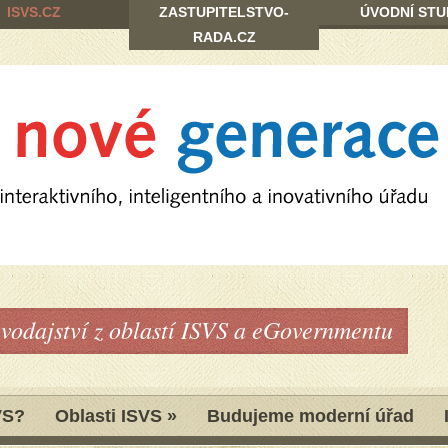
ISVS.CZ
ZASTUPITELSTVO-
ÚVODNÍ STU
RADA.CZ
avodajství z oblastí ISVS a eGovernmentu
VS?
Oblasti ISVS
»
Budujeme moderní úřad