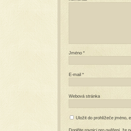
Jméno
*
E-mail
*
Webová stránka
Uložit do prohlížeče jméno,
Doplňte rovnici pro ověření, že n