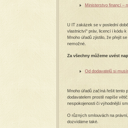
Ministerstvo financí – 
U IT zakázek se v poslední době
vlastnictví“ práv, licencí i kód
Mnoho úřadů zjistilo, že přejít
nemožné.
Za všechny můžeme uvést např
Od dodavatelů si musím 
Mnoho úřadů začíná řešit tento 
dodavatelem prostě napíše větič
nespokojenosti či výhodnější sml
O různých smlouvách na právní,
dozvídáme také.