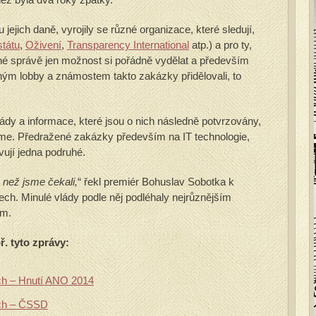
ejich daně, vyrojily se různé organizace, které sledují,
tátu
,
Oživení
,
Transparency International
atp.) a pro ty,
jné správě jen možnost si pořádně vydělat a především
ůzným lobby a známostem takto zakázky přidělovali, to
ády a informace, které jsou o nich následně potvrzovány,
k víme. Předražené zakázky především na IT technologie,
vují jedna podruhé.
 než jsme čekali,
“ řekl premiér Bohuslav Sobotka k
ech. Minulé vlády podle něj podléhaly nejrůznějším
ům.
. tyto zprávy:
ech – Hnutí ANO 2014
ech – ČSSD