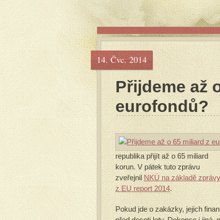
14. Čvc. 2014
Přijdeme až o
eurofondů?
republika přijít až o 65 miliard
korun. V pátek tuto zprávu
zveřejnil
NKÚ na základě zpráv
z EU report 2014
.
Pokud jde o zakázky, jejich fina
před deseti lety. Dokonce i jiná,