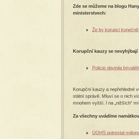
Zde se můžeme na blogu Hany
ministerstvech:
Že by korupci konečně
Korupční kauzy se nevyhýbají
Policie obvinila býval
Korupční kauzy a nepřehledné v
státní správě. Mluví se o nich ví
mnohem vyšší. I na „nižších“ mí
Za všechny uvádíme namátkově
ÚOHS potrestal milio