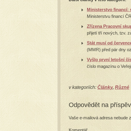
Ministerstvo financí
Ministerstvu financí ČR
Zřízena Pracovní skup
přijetí tří nových, tzv.
Stát musí od července
(MMR) před pár dny ozn
Vyšlo první letošní čí
číslo magazínu o Veřej
v kategoriích:
Články
,
Různé
Odpovědět na příspě
Vaše e-mailová adresa nebude z
Komentář