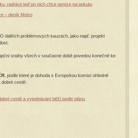
zku, radnice teď po nich chce peníze na pokutu
ze – deník Metro
. O dalších problémových kauzách, jako např. projekt
dost.
rupční snahy všech v současné době povedou konečně ke
ČR
, podle které je dohoda s Evropskou komisí ohledně
 dobré cestě:
dobré cestě a vyjednávání běží podle plánu