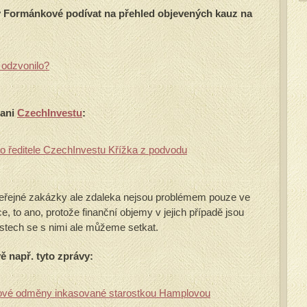
 Formánkové podívat na přehled objevených kauz na
 odzvonilo?
 ani
CzechInvestu
:
ého ředitele CzechInvestu Křížka z podvodu
eřejné zakázky ale zdaleka nejsou problémem pouze ve
ce, to ano, protože finanční objemy v jejich případě jsou
stech se s nimi ale můžeme setkat.
 např. tyto zprávy:
nové odměny inkasované starostkou Hamplovou