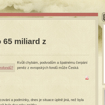
 65 miliard z
Kvůli chybám, podvodům a špatnému čerpání
peněz z evropských fondů může Česká
y
ncování a podmínky, dnes je situace úplně jiná, než byla
 než byla dva roky zpátky.