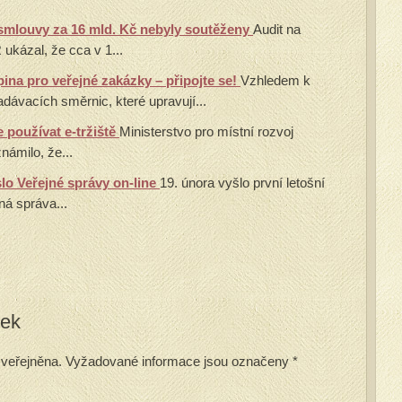
: smlouvy za 16 mld. Kč nebyly soutěženy
Audit na
 ukázal, že cca v 1...
ina pro veřejné zakázky – připojte se!
Vzhledem k
 zadávacích směrnic, které upravují...
 používat e-tržiště
Ministerstvo pro místní rozvoj
ámilo, že...
slo Veřejné správy on-line
19. února vyšlo první letošní
ná správa...
vek
veřejněna.
Vyžadované informace jsou označeny
*