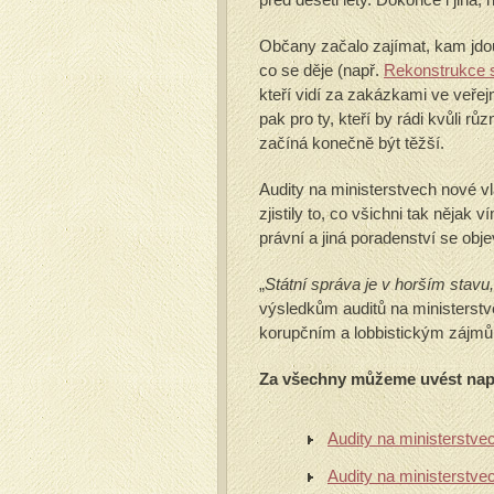
Občany začalo zajímat, kam jdou j
co se děje (např.
Rekonstrukce s
kteří vidí za zakázkami ve veře
pak pro ty, kteří by rádi kvůli r
začíná konečně být těžší.
Audity na ministerstvech nové vl
zjistily to, co všichni tak něja
právní a jiná poradenství se obje
„
Státní správa je v horším stavu,
výsledkům auditů na ministerstv
korupčním a lobbistickým zájm
Za všechny můžeme uvést např
Audity na ministerstv
Audity na ministerstv