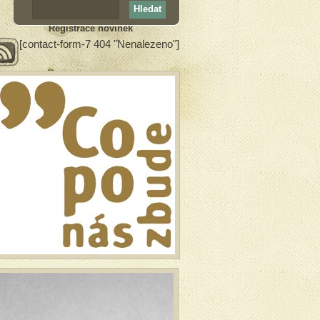
Registrace novinek
[contact-form-7 404 "Nenalezeno"]