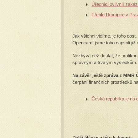
Úředníci ovlivnili zaká
Přehled korupce v Pra
Jak všichni vidíme, je toho dost
Opencard, jsme toho napsali již 
Nezbývá než doufat, že protiko
správným a trvalým výsledkům.
Na závěr ještě zpráva z MMR 
čerpání finančních prostředků na
Česká republika je na 
Další články v této kategorii: