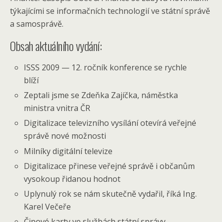
týkajícími se informačních technologií ve státní správě
a samosprávě.
Obsah aktuálního vydání:
ISSS 2009 — 12. ročník konference se rychle
blíží
Zeptali jsme se Zdeňka Zajíčka, náměstka
ministra vnitra ČR
Digitalizace televizního vysílání otevírá veřejné
správě nové možnosti
Milníky digitální televize
Digitalizace přinese veřejné správě i občanům
vysokoup řidanou hodnot
Uplynulý rok se nám skutečně vydařil, říká Ing.
Karel Večeře
Čipové karty ve službách státní správy