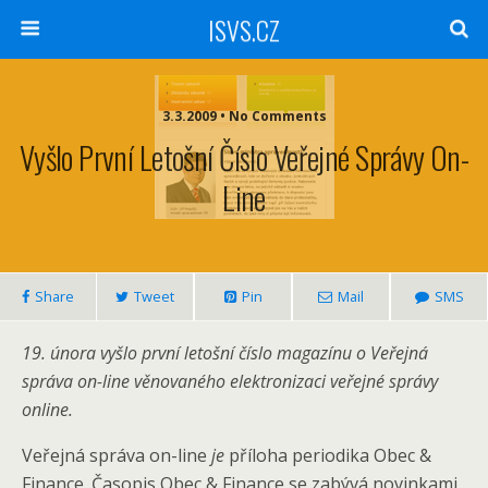
ISVS.CZ
3.3.2009 • No Comments
Vyšlo První Letošní Číslo Veřejné Správy On-
Line
Share
Tweet
Pin
Mail
SMS
19. února vyšlo první letošní číslo magazínu o Veřejná
správa on-line věnovaného elektronizaci veřejné správy
online.
Veřejná správa on-line
je
příloha periodika Obec &
Finance. Časopis Obec & Finance se zabývá novinkami