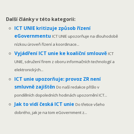
Další články v této kategorii:
ICT UNIE kritizuje způsob řízení
eGovernmentu
ICT UNIE upozorňuje na dlouhodobě
nízkou úroveň řízení a koordinace...
Vyjádření ICT unie ke koaliční smlouvě
ICT
UNIE, sdružení firem z oboru informačních technologií a
elektronických...
ICT unie upozorňuje: provoz ZR není
smluvně zajištěn
Do naší redakce přišlo v
pondělních dopoledních hodinách upozornění ICT...
Jak to vidí česká ICT unie
Do třetice všeho
dobrého, jak je na tom eGovernment z...