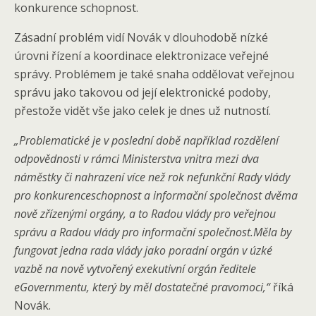
konkurence schopnost.
Zásadní problém vidí Novák v dlouhodobě nízké
úrovni řízení a koordinace elektronizace veřejné
správy. Problémem je také snaha oddělovat veřejnou
správu jako takovou od její elektronické podoby,
přestože vidět vše jako celek je dnes už nutností.
„Problematické je v poslední době například rozdělení
odpovědnosti v rámci Ministerstva vnitra mezi dva
náměstky či nahrazení více než rok nefunkční Rady vlády
pro konkurenceschopnost a informační společnost dvěma
nově zřízenými orgány, a to Radou vlády pro veřejnou
správu a Radou vlády pro informační společnost.Měla by
fungovat jedna rada vlády jako poradní orgán v úzké
vazbě na nově vytvořený exekutivní orgán ředitele
eGovernmentu, který by měl dostatečné pravomoci,“
říká
Novák.