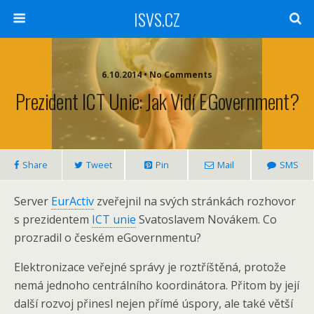
ISVS.CZ
6.10.2014 • No Comments
Prezident ICT Unie: Jak Vidí EGovernment?
Share
Tweet
Pin
Mail
SMS
Server
EurActiv
zveřejnil na svých stránkách rozhovor
s prezidentem
ICT unie
Svatoslavem Novákem. Co
prozradil o českém eGovernmentu?
Elektronizace veřejné správy je roztříštěná, protože
nemá jednoho centrálního koordinátora. Přitom by její
další rozvoj přinesl nejen přímé úspory, ale také větší