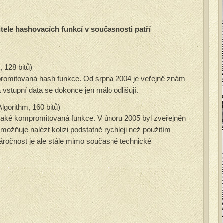
tele hashovacích funkcí v současnosti patří
 128 bitů)
mpromitovaná hash funkce. Od srpna 2004 je veřejně znám
a vstupní data se dokonce jen málo odlišují.
gorithm, 160 bitů)
iž také kompromitovaná funkce. V únoru 2005 byl zveřejněn
umožňuje nalézt kolizi podstatně rychleji než použitím
náročnost je ale stále mimo současné technické