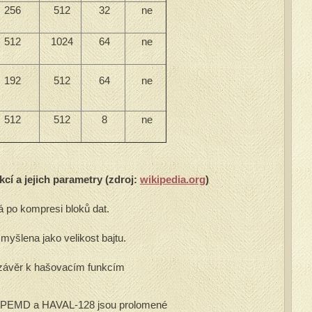
256
512
32
ne
512
1024
64
ne
192
512
64
ne
512
512
8
ne
cí a jejich parametry (zdroj:
wikipedia.org
)
 po kompresi bloků dat.
 myšlena jako velikost bajtu.
 závěr k hašovacím funkcím
PEMD a HAVAL-128 jsou prolomené