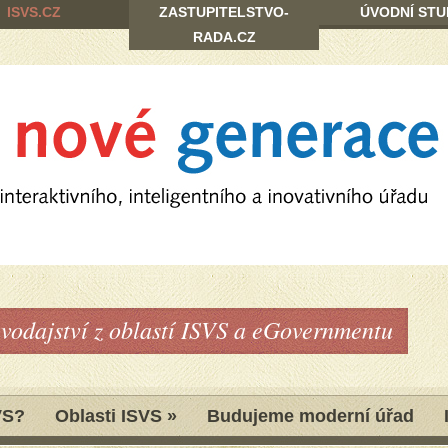
ISVS.CZ
ZASTUPITELSTVO-
ÚVODNÍ STU
RADA.CZ
avodajství z oblastí ISVS a eGovernmentu
VS?
Oblasti ISVS
»
Budujeme moderní úřad