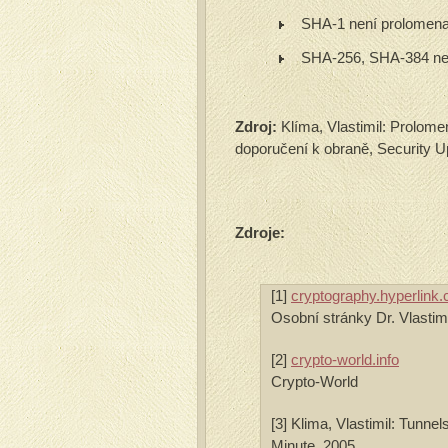
SHA-1 není prolomena
SHA-256, SHA-384 ne
Zdroj:
Klíma, Vlastimil: Prolom
doporučení k obraně, Security U
Zdroje:
[1]
cryptography.hyperlink.
Osobní stránky Dr. Vlastim
[2]
crypto-world.info
Crypto-World
[3] Klima, Vlastimil: Tunne
Minute, 2005