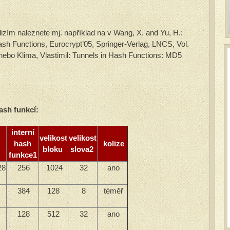
lizím naleznete mj. například na v Wang, X. and Yu, H.:
h Functions, Eurocrypt’05, Springer-Verlag, LNCS, Vol.
 nebo Klima, Vlastimil: Tunnels in Hash Functions: MD5
ash funkcí:
interní
velikost
velikost
hash
kolize
bloku
slova2
funkce1
28
256
1024
32
ano
384
128
8
téměř
128
512
32
ano