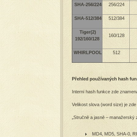
SHA-256/224
256/224
SHA-512/384
512/384
Tiger(2)
160/128
192/160/128
WHIRLPOOL
512
Přehled používaných hash funk
Interní hash funkce zde znamená
Velikost slova (word size) je zde
„Stručně a jasně – manažerský
MD4, MD5, SHA-0, RI