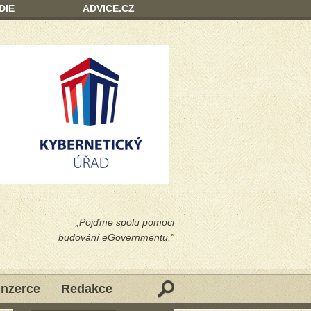
DIE
ADVICE.CZ
„Pojďme spolu pomoci
budování eGovernmentu.”
Inzerce
Redakce