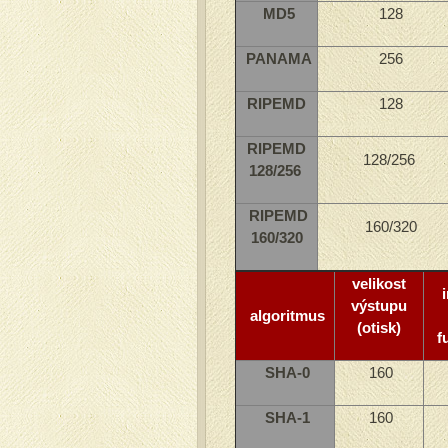
MD5
128
PANAMA
256
RIPEMD
128
RIPEMD
128/256
128/256
RIPEMD
160/320
160/320
velikost
i
výstupu
algoritmus
(otisk)
f
SHA-0
160
SHA-1
160