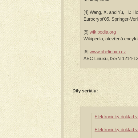
[4] Wang, X. and Yu, H.: 
Eurocrypt’05, Springer-Ver
[5]
wikipedia.org
Wikipedia, otevřená encyk
[6]
www.abclinuxu.cz
ABC Linuxu, ISSN 1214-1
Díly seriálu:
Elektronický doklad v 
Elektronický doklad v 