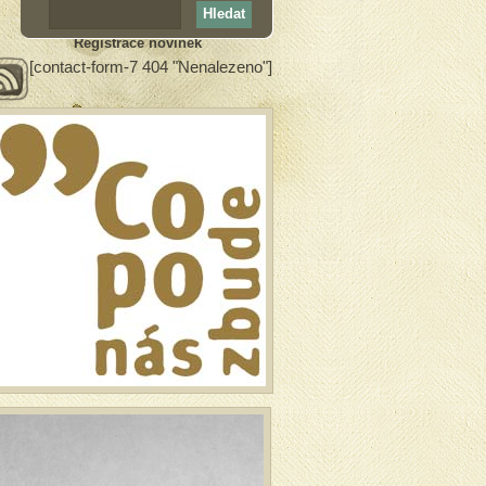
Registrace novinek
[contact-form-7 404 "Nenalezeno"]