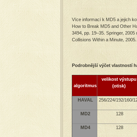
Více informací k MD5 a jejich ko
How to Break MD5 and Other Has
3494, pp. 19–35. Springer, 2005
Collisions Within a Minute, 2005.
Podrobnější výčet vlastností h
velikost výstupu
algoritmus
(otisk)
HAVAL
256/224/192/160/1
MD2
128
MD4
128