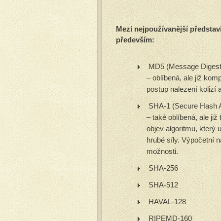
Mezi nejpoužívanější představi
především:
MD5 (Message Digest,
– oblíbená, ale již ko
postup nalezení kolizí 
SHA-1 (Secure Hash Al
– také oblíbená, ale j
objev algoritmu, který 
hrubé síly. Výpočetní 
možnosti.
SHA-256
SHA-512
HAVAL-128
RIPEMD-160