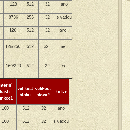
128
512
32
ano
8736
256
32
s vadou
128
512
32
ano
128/256
512
32
ne
160/320
512
32
ne
nterní
velikost
velikost
hash
kolize
bloku
slova2
unkce1
160
512
32
ano
160
512
32
s vadou