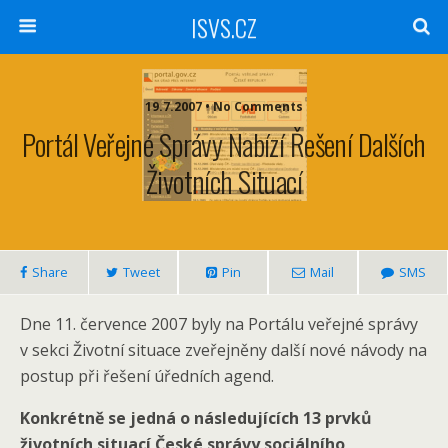
ISVS.CZ
19.7.2007 • No Comments
Portál Veřejné Správy Nabízí Řešení Dalších
Životních Situací
Share
Tweet
Pin
Mail
SMS
Dne 11. července 2007 byly na Portálu veřejné správy
v sekci Životní situace zveřejněny další nové návody na
postup při řešení úředních agend.
Konkrétně se jedná o následujících 13 prvků
životních situací České správy sociálního