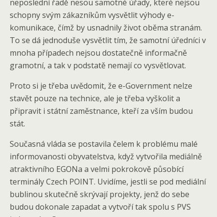
neposlední řadě nesou samotné úřady, které nejsou
schopny svým zákazníkům vysvětlit výhody e-
komunikace, čímž by usnadnily život oběma stranám.
To se dá jednoduše vysvětlit tím, že samotní úředníci v
mnoha případech nejsou dostatečně informačně
gramotní, a tak v podstatě nemají co vysvětlovat.
Proto si je třeba uvědomit, že e-Government nelze
stavět pouze na technice, ale je třeba vyškolit a
připravit i státní zaměstnance, kteří za vším budou
stát.
Současná vláda se postavila čelem k problému malé
informovanosti obyvatelstva, když vytvořila mediálně
atraktivního EGONa a velmi pokrokově působící
terminály Czech POINT. Uvidíme, jestli se pod mediální
bublinou skutečně skrývají projekty, jenž do sebe
budou dokonale zapadat a vytvoří tak spolu s PVS